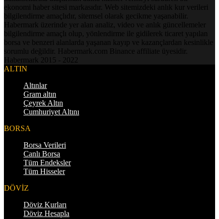
ekonomi haber sitesi markasıdır. Web sitemizdeki anlık kur verileri
bilgilendirme amaçlıdır, sitemsel olarak gecikme yaşanabilir.
Habermark üzerinde yer alan analiz, video ve anlık güncellemeler
bilgilendirme amaçlı olup, yönlendirme ile gidilerek ticaret yapılan
borsa ve benzeri alanlarda yaşanan kayıp ve kazançlardan kesinlikle
sorumlu değildir. Habermark.com Binance affiliate üyesidir.
Habermark 2015 - 2022
ALTIN
Altınlar
Gram altın
Çeyrek Altın
Cumhuriyet Altını
BORSA
Borsa Verileri
Canlı Borsa
Tüm Endeksler
Tüm Hisseler
DÖVİZ
Döviz Kurları
Döviz Hesapla