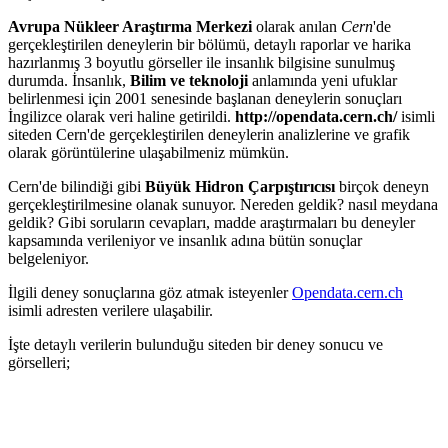
Avrupa Nükleer Araştırma Merkezi
olarak anılan
Cern
'de
gerçekleştirilen deneylerin bir bölümü, detaylı raporlar ve harika
hazırlanmış 3 boyutlu görseller ile insanlık bilgisine sunulmuş
durumda. İnsanlık,
Bilim ve teknoloji
anlamında yeni ufuklar
belirlenmesi için 2001 senesinde başlanan deneylerin sonuçları
İngilizce olarak veri haline getirildi.
http://opendata.cern.ch/
isimli
siteden Cern'de gerçekleştirilen deneylerin analizlerine ve grafik
olarak görüntülerine ulaşabilmeniz mümkün.
Cern'de bilindiği gibi
Büyük Hidron Çarpıştırıcısı
birçok deneyn
gerçekleştirilmesine olanak sunuyor. Nereden geldik? nasıl meydana
geldik? Gibi soruların cevapları, madde araştırmaları bu deneyler
kapsamında verileniyor ve insanlık adına bütün sonuçlar
belgeleniyor.
İlgili deney sonuçlarına göz atmak isteyenler
Opendata.cern.ch
isimli adresten verilere ulaşabilir.
İşte detaylı verilerin bulunduğu siteden bir deney sonucu ve
görselleri;