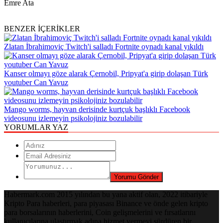
Emre Ata
BENZER İÇERİKLER
Zlatan İbrahimoviç Twitch'i salladı Fortnite oynadı kanal yıkıldı
Kanser olmayı göze alarak Çernobil, Pripyat'a girip dolaşan Türk
youtuber Can Yavuz
Mango worms, hayvan derisinde kurtçuk başlıklı Facebook
videosunu izlemeyin psikolojiniz bozulabilir
YORUMLAR YAZ
Habermark.com 2015 yılından bu yana aktif olan, 2022 itibariyle
Kripto Para haberleri, para piyasası Binance ve önde gelen kripto
para borsalarının haberlerini, Coin gelişmelerini ve fırsatlarını
kullanıcılarına ulaştırmak adına hizmet vermeyi sürdüren bir