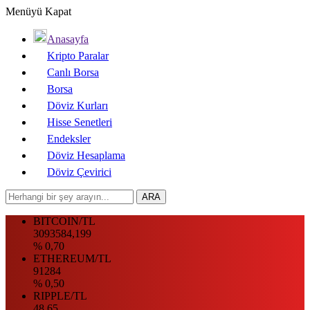
Menüyü Kapat
Anasayfa
Kripto Paralar
Canlı Borsa
Borsa
Döviz Kurları
Hisse Senetleri
Endeksler
Döviz Hesaplama
Döviz Çevirici
BITCOIN/TL
3093584,199
% 0,70
ETHEREUM/TL
91284
% 0,50
RIPPLE/TL
48.65