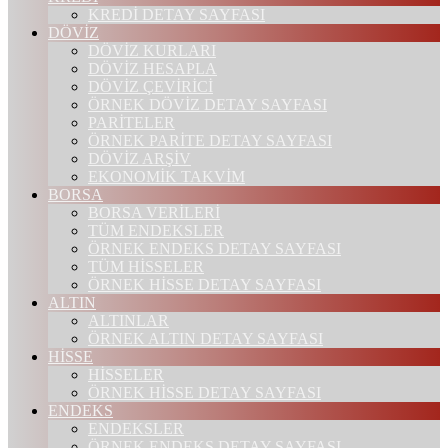
KREDİ DETAY SAYFASI
DÖVİZ
DÖVİZ KURLARI
DÖVİZ HESAPLA
DÖVİZ ÇEVİRİCİ
ÖRNEK DÖVİZ DETAY SAYFASI
PARİTELER
ÖRNEK PARİTE DETAY SAYFASI
DÖVİZ ARŞİV
EKONOMİK TAKVİM
BORSA
BORSA VERİLERİ
TÜM ENDEKSLER
ÖRNEK ENDEKS DETAY SAYFASI
TÜM HİSSELER
ÖRNEK HİSSE DETAY SAYFASI
ALTIN
ALTINLAR
ÖRNEK ALTIN DETAY SAYFASI
HİSSE
HİSSELER
ÖRNEK HİSSE DETAY SAYFASI
ENDEKS
ENDEKSLER
ÖRNEK ENDEKS DETAY SAYFASI