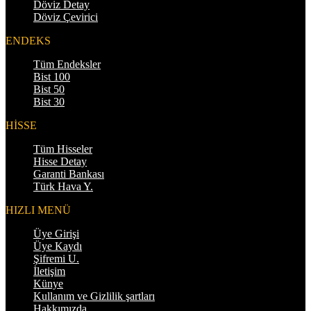
Döviz Detay
Döviz Çevirici
ENDEKS
Tüm Endeksler
Bist 100
Bist 50
Bist 30
HİSSE
Tüm Hisseler
Hisse Detay
Garanti Bankası
Türk Hava Y.
HIZLI MENÜ
Üye Girişi
Üye Kaydı
Şifremi U.
İletişim
Künye
Kullanım ve Gizlilik şartları
Hakkımızda