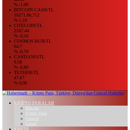
% -1,00
BITCOIN CASH/TL
10271.86,712
% 1,10
LITECOIN/TL
2167.44
% -0,10
COSMOS HUB/TL
64.7
% -0,70
CARDANO/TL
9.58
% -0,80
TETHER/TL
47.67
% 0,00
KRİPTO PARALAR
Bitcoin
Kripto Para
Güncel
Genel
KREDİ