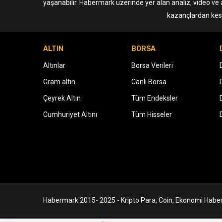
yaşanabilir. Habermark üzerinde yer alan analiz, video ve 
kazançlardan kesi
ALTIN
BORSA
Altınlar
Borsa Verileri
Gram altın
Canlı Borsa
Çeyrek Altın
Tüm Endeksler
Cumhuriyet Altını
Tüm Hisseler
Habermark 2015- 2025 - Kripto Para, Coin, Ekonomi Haber