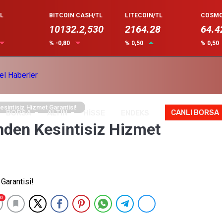
L
BITCOIN CASH/TL
LITECOIN/TL
COSMO
10132.2,530
2164.28
64.4
% -0,80
% 0,50
% 0,50
Kesintisiz Hizmet Garantisi!
CANLI BORSA
BORSA
ALTIN
HİSSE
ENDEKS
’nden Kesintisiz Hizmet
0