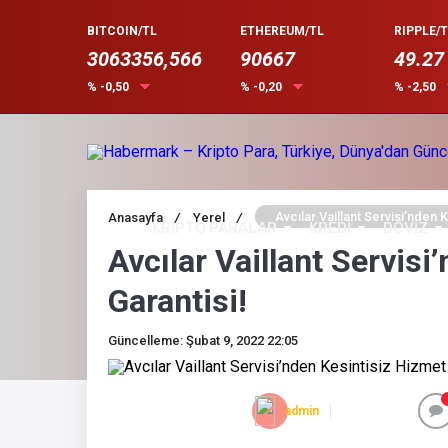
BITCOIN/TL
ETHEREUM/TL
RIPPLE/T
3063356,566
90667
49.27
% -0,50
% -0,20
% -2,50
Avcılar Vaillant Servisi’nden 
Anasayfa
/
Yerel
/
KRİPTO PARALAR
KREDİ
DÖVİZ
Avcılar Vaillant Servisi
Garantisi!
Güncelleme: Şubat 9, 2022 22:05
admin