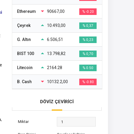
Ethereum
90667,00
si
% -0.20
Çeyrek
10.493,00
% 0,37
z
G. Altın
6.506,51
% 0,23
BIST 100
13.798,82
% 0,70
de
Litecoin
2164.28
% 0.50
B. Cash
10132.2,00
% -0.80
DÖVİZ ÇEVİRİCİ
,
Miktar