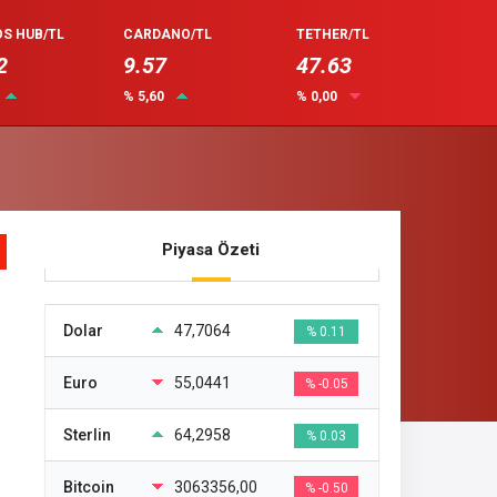
S HUB/TL
CARDANO/TL
TETHER/TL
2
9.57
47.63
% 5,60
% 0,00
Piyasa Özeti
Dolar
47,7064
% 0.11
Euro
55,0441
% -0.05
Sterlin
64,2958
% 0.03
Bitcoin
3063356,00
% -0.50