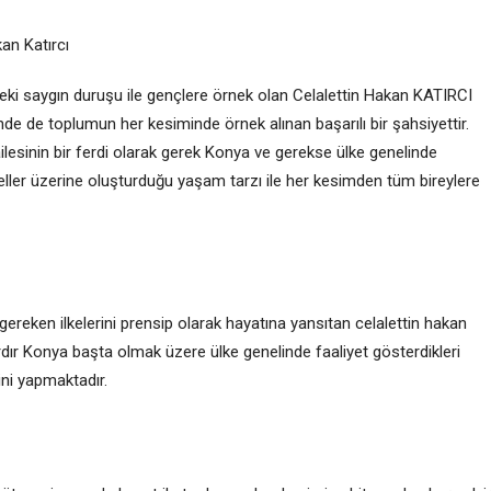
kan Katırcı
deki saygın duruşu ile gençlere örnek olan Celalettin Hakan KATIRCI
de de toplumun her kesiminde örnek alınan başarılı bir şahsiyettir.
ailesinin bir ferdi olarak gerek Konya ve gerekse ülke genelinde
meller üzerine oluşturduğu yaşam tarzı ile her kesimden tüm bireylere
ereken ilkelerini prensip olarak hayatına yansıtan celalettin hakan
ardır Konya başta olmak üzere ülke genelinde faaliyet gösterdikleri
ini yapmaktadır.