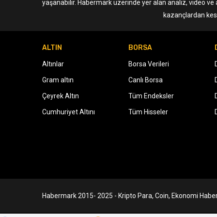
yaşanabilir. Habermark üzerinde yer alan analiz, video ve 
kazançlardan kesi
ALTIN
BORSA
Altınlar
Borsa Verileri
Gram altın
Canlı Borsa
Çeyrek Altın
Tüm Endeksler
Cumhuriyet Altını
Tüm Hisseler
Habermark 2015- 2025 - Kripto Para, Coin, Ekonomi Haber