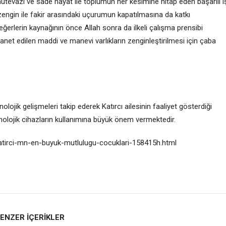
zi ve sade hayat ile toplumun her kesimine hitap eden başarılı i
n ile fakir arasındaki uçurumun kapatılmasına da katkı
erlerin kaynağının önce Allah sonra da ilkeli çalışma prensibi
net edilen maddi ve manevi varlıkların zenginleştirilmesi için çaba
jik gelişmeleri takip ederek Katırcı ailesinin faaliyet gösterdiği
knolojik cihazların kullanımına büyük önem vermektedir.
katirci-mn-en-buyuk-mutlulugu-cocuklari-158415h.html
ENZER İÇERİKLER