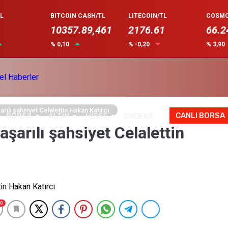
L
BITCOIN CASH/TL
LITECOIN/TL
COSMO
10357.89,461
2176.61
66.2
% 0,10
% -0,20
% 3,90
rılı şahsiyet Celalettin Hakan Katırcı
CANLI BORSA
BORSA
ALTIN
HİSSE
ENDEKS
aşarılı şahsiyet Celalettin
0