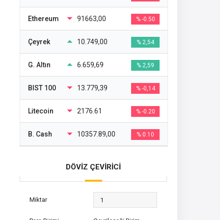
Ethereum
91663,00
% -0.50
Çeyrek
10.749,00
% 2,54
G. Altın
6.659,69
% 2,59
BIST 100
13.779,39
% -0,14
Litecoin
2176.61
% -0.20
B. Cash
10357.89,00
% 0.10
DÖVİZ ÇEVİRİCİ
Miktar