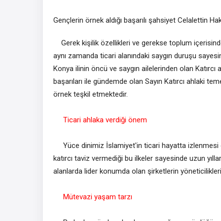
Gençlerin örnek aldığı başarılı şahsiyet Celalettin Ha
Gerek kişilik özellikleri ve gerekse toplum içerisin
aynı zamanda ticari alanındaki saygın duruşu sayesin
Konya ilinin öncü ve saygın ailelerinden olan Katırcı 
başarıları ile gündemde olan Sayın Katırcı ahlaki te
örnek teşkil etmektedir.
Ticari ahlaka verdiği önem
Yüce dinimiz İslamiyet'in ticari hayatta izlenmesi g
katırcı taviz vermediği bu ilkeler sayesinde uzun yıll
alanlarda lider konumda olan şirketlerin yöneticilikler
Mütevazi yaşam tarzı