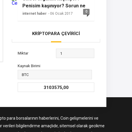
Penisim kaşınıyor? Sorun ne
0
olabilir?
internet haber
- 06 Ocak 2017
KRİPTOPARA ÇEVİRİCİ
Miktar
Kaynak Birimi
3103575,00
to para borsalarının haberlerini, Coin gelişmelerini ve
r verileri bilgilendirme amaçlıdır, sitemsel olarak gecikme