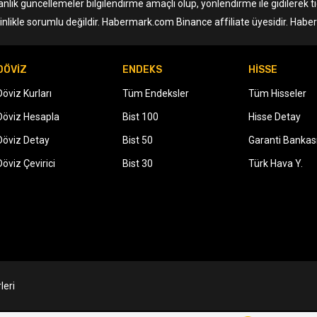
anlık güncellemeler bilgilendirme amaçlı olup, yönlendirme ile gidilerek 
nlikle sorumlu değildir. Habermark.com Binance affiliate üyesidir. Hab
DÖVİZ
ENDEKS
HİSSE
Döviz Kurları
Tüm Endeksler
Tüm Hisseler
Döviz Hesapla
Bist 100
Hisse Detay
Döviz Detay
Bist 50
Garanti Bankas
Döviz Çevirici
Bist 30
Türk Hava Y.
leri