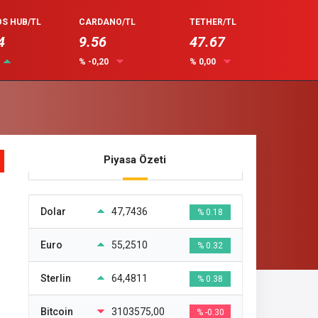
S HUB/TL
CARDANO/TL
TETHER/TL
4
9.56
47.67
% -0,20
% 0,00
Piyasa Özeti
Dolar
47,7436
% 0.18
Euro
55,2510
% 0.32
Sterlin
64,4811
% 0.38
Bitcoin
3103575,00
% -0.30