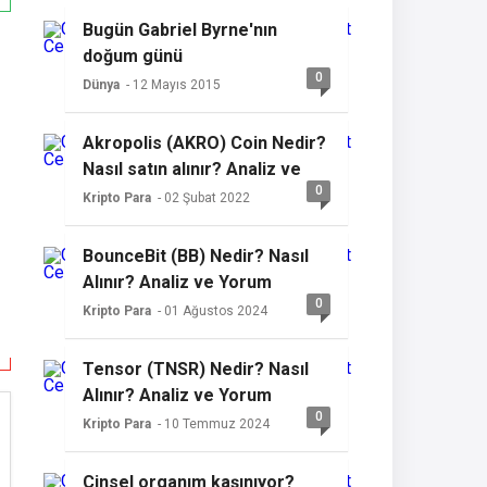
Bugün Gabriel Byrne'nın
doğum günü
0
Dünya
- 12 Mayıs 2015
Akropolis (AKRO) Coin Nedir?
Nasıl satın alınır? Analiz ve
0
yorum
Kripto Para
- 02 Şubat 2022
BounceBit (BB) Nedir? Nasıl
Alınır? Analiz ve Yorum
0
Kripto Para
- 01 Ağustos 2024
Tensor (TNSR) Nedir? Nasıl
Alınır? Analiz ve Yorum
0
Kripto Para
- 10 Temmuz 2024
Cinsel organım kaşınıyor?