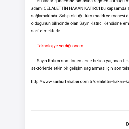
Bu kadar gündemde olmasına rağmen sürdüğü müteva
adamı CELALETTİN HAKAN KATIRCI bu kapsamda zengi
sağlamaktadır. Sahip olduğu tüm maddi ve manevi değ
olduğunun bilincinde olan Sayın Katırcı Kendisine ema
sarf etmektedir.
Teknolojiye verdiği önem
Sayın Katırcı son dönemlerde hızlıca yaşanan teknolo
sektörlerde etkin bir gelişim sağlanması için son te
http://www.sanliurfahaber.com.tr/celalettin-hakan-
B