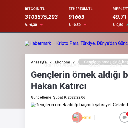
BITCOIN/TL
ETHEREUM/TL
RIPPLE/T
3103575,203
91663
49.71
% -0,30
% -0,50
% 0,50
Gençlerin örnek aldığı başa
Anasayfa
/
Ekonomi
/
KRİPTO PARALAR
KREDİ
DÖVİZ
Gençlerin örnek aldığı b
Hakan Katırcı
Güncelleme: Şubat 9, 2022 22:06
admin