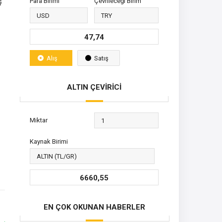
ş
Para Birimi
Çevrileceği Birim
47,74
Alış
Satış
ALTIN ÇEVİRİCİ
Miktar
Kaynak Birimi
6660,55
EN ÇOK OKUNAN HABERLER