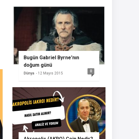
Bugün Gabriel Byrne'nın
doğum günü
0
Dünya
- 12 Mayıs 2015
Akropolis (AKRO) Coin Nedir?