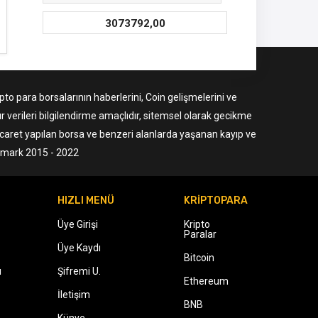
3073792,00
to para borsalarının haberlerini, Coin gelişmelerini ve
r verileri bilgilendirme amaçlıdır, sitemsel olarak gecikme
ticaret yapılan borsa ve benzeri alanlarda yaşanan kayıp ve
ermark 2015 - 2022
HIZLI MENÜ
KRİPTOPARA
Üye Girişi
Kripto
Paralar
Üye Kaydı
Bitcoin
ı
Şifremi U.
Ethereum
İletişim
BNB