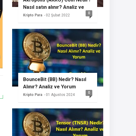
Nasıl satın alınır? Analiz ve
0
yorum
Kripto Para
- 02 Şubat 2022
BounceBit (BB) Nedir? Nasıl
Alınır? Analiz ve Yorum
0
Kripto Para
- 01 Ağustos 2024