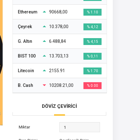
Ethereum
90668,00
% 1.10
Çeyrek
10.378,00
% 4,12
G. Altın
6.488,84
% 4,15
BIST 100
13.703,13
% 0,11
Litecoin
2155.91
% 1.70
B. Cash
10208.21,00
% 0.00
DÖVİZ ÇEVİRİCİ
Miktar