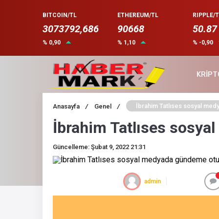
BITCOIN/TL
ETHEREUM/TL
RIPPLE/T
3073792,686
90668
50.87
% 0,90
% 1,10
% -0,90
KRİPT
İbrahim Tatlıses sosyal me
Anasayfa
/
Genel
/
İbrahim Tatlıses sosy
Güncelleme: Şubat 9, 2022 21:31
admin