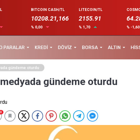
L
BITCOIN CASH/TL
LITECOIN/TL
COSMO
10208.21,166
2155.91
64.2
% 0,00
% 1,70
% -1,6
O PARALAR
KREDİ
DÖVİZ
BORSA
ALTIN
HİS
dyada gündeme oturdu
al medyada gündeme oturdu
0