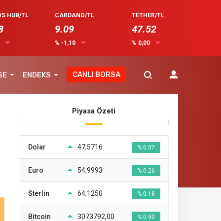
S HUB/TL
CARDANO/TL
TETHER/TL
8
9.09
47.52
0
% -1,10
% 0,00
CANLI BORSA
SE
ENDEKS
Piyasa Özeti
Dolar
47,5716
% 0.07
Euro
54,9993
% 0.26
Sterlin
64,1250
% 0.18
Bitcoin
3073792,00
% 0.90