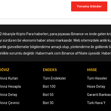
tibariyle Kripto Para haberleri, para piyasası Binance ve önde gelen krip
yi sürdüren bir ekonomi haber sitesi markasıdır. Web sitemizdeki anlık ku
anlık güncellemeler bilgilendirme amaçlı olup, yönlendirme ile gidilerek 
nlikle sorumlu değildir. Habermark.com Binance affiliate üyesidir. Hab
DÖVİZ
ENDEKS
HİSSE
Döviz Kurları
Tüm Endeksler
Tüm Hisseler
Döviz Hesapla
Bist 100
Hisse Detay
Döviz Detay
Bist 50
Garanti Bankas
Döviz Çevirici
Bist 30
Türk Hava Y.