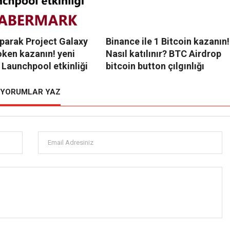
parak Project Galaxy
Binance ile 1 Bitcoin kazanın!
oken kazanın! yeni
Nasıl katılınır? BTC Airdrop
 Launchpool etkinliği
bitcoin button çılgınlığı
YORUMLAR YAZ