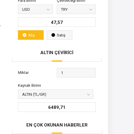
Para Birimi
Çevrileceği Birim
47,57
.
Alış
Satış
ALTIN ÇEVİRİCİ
Miktar
Kaynak Birimi
6489,71
EN ÇOK OKUNAN HABERLER