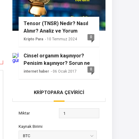
Tensor (TNSR) Nedir? Nasıl
Alınır? Analiz ve Yorum
0
Kripto Para
- 10 Temmuz 2024
Cinsel organım kaşınıyor?
Penisim kaşınıyor? Sorun ne
0
olabilir?
internet haber
- 06 Ocak 2017
KRİPTOPARA ÇEVİRİCİ
Miktar
Kaynak Birimi