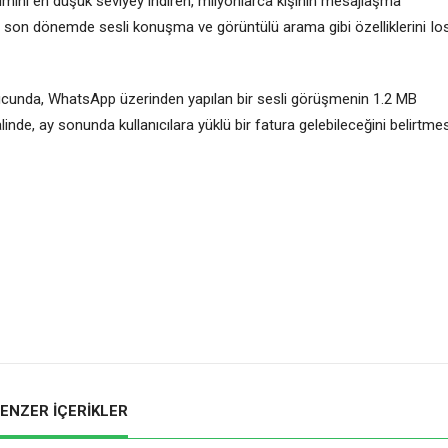
nımını en düşük seviyey indiren, milyonlarca kişinin mesajlaşma
son dönemde sesli konuşma ve görüntülü arama gibi özelliklerini Ios
ucunda, WhatsApp üzerinden yapılan bir sesli görüşmenin 1.2 MB
inde, ay sonunda kullanıcılara yüklü bir fatura gelebileceğini belirtmes
ENZER İÇERİKLER