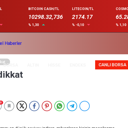
L
BITCOIN CASH/TL
LITECOIN/TL
COSMO
10298.32,736
2174.17
65.2
% 1,30
% -0,10
% 1,10
kkat
CANLI BORSA
BORSA
ALTIN
HİSSE
ENDEKS
dikkat
0