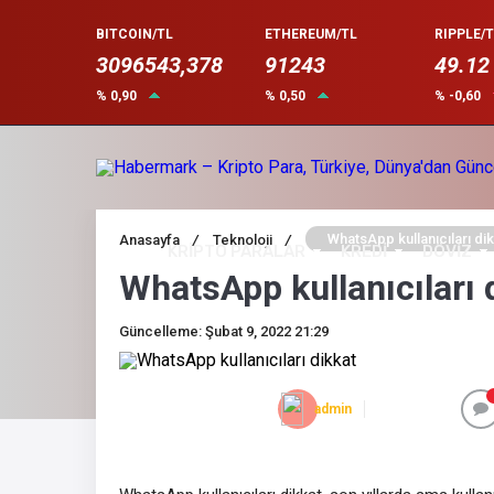
BITCOIN/TL
ETHEREUM/TL
RIPPLE/T
3096543,378
91243
49.12
% 0,90
% 0,50
% -0,60
WhatsApp kullanıcıları di
Anasayfa
/
Teknoloji
/
KRİPTO PARALAR
KREDİ
DÖVİZ
WhatsApp kullanıcıları 
Güncelleme: Şubat 9, 2022 21:29
admin