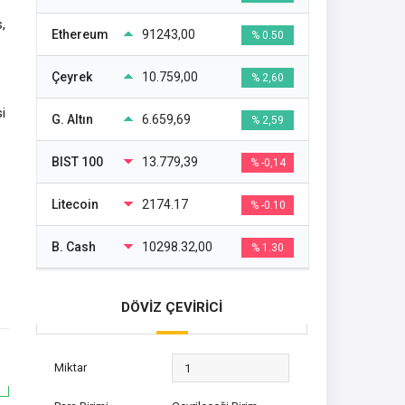
,
Ethereum
91243,00
% 0.50
Çeyrek
10.759,00
% 2,60
i
G. Altın
6.659,69
% 2,59
BIST 100
13.779,39
% -0,14
Litecoin
2174.17
% -0.10
B. Cash
10298.32,00
% 1.30
DÖVİZ ÇEVİRİCİ
Miktar