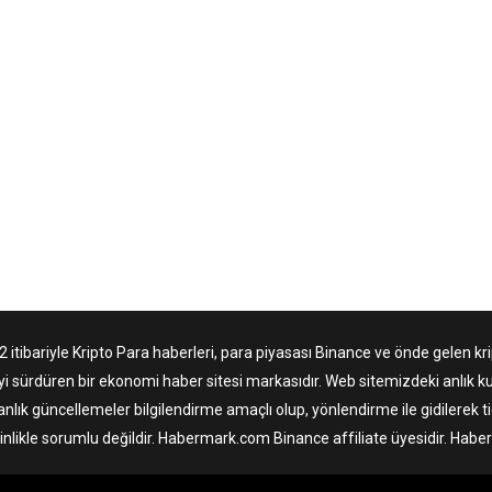
tibariyle Kripto Para haberleri, para piyasası Binance ve önde gelen krip
yi sürdüren bir ekonomi haber sitesi markasıdır. Web sitemizdeki anlık ku
anlık güncellemeler bilgilendirme amaçlı olup, yönlendirme ile gidilerek 
nlikle sorumlu değildir. Habermark.com Binance affiliate üyesidir. Hab