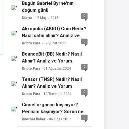
Bugün Gabriel Byrne'nın
doğum günü
0
Dünya
- 12 Mayıs 2015
Akropolis (AKRO) Coin Nedir?
Nasıl satın alınır? Analiz ve
0
yorum
Kripto Para
- 02 Şubat 2022
BounceBit (BB) Nedir? Nasıl
Alınır? Analiz ve Yorum
0
Kripto Para
- 01 Ağustos 2024
Tensor (TNSR) Nedir? Nasıl
Alınır? Analiz ve Yorum
0
Kripto Para
- 10 Temmuz 2024
Cinsel organım kaşınıyor?
Penisim kaşınıyor? Sorun ne
0
olabilir?
internet haber
- 06 Ocak 2017