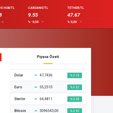
S HUB/TL
CARDANO/TL
TETHER/TL
8
9.55
47.67
% -0,50
% 0,00
Piyasa Özeti
Dolar
47,7436
% 0.18
Euro
55,2510
% 0.32
Sterlin
64,4811
% 0.38
Bitcoin
3096543,00
% 0.90