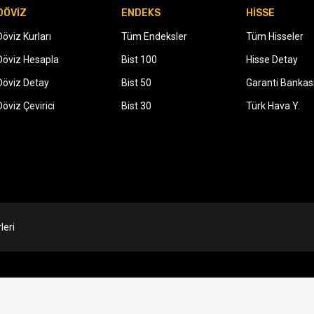
DÖVİZ
ENDEKS
HİSSE
Döviz Kurları
Tüm Endeksler
Tüm Hisseler
Döviz Hesapla
Bist 100
Hisse Detay
Döviz Detay
Bist 50
Garanti Bankas
Döviz Çevirici
Bist 30
Türk Hava Y.
leri