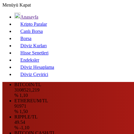
Menüyü Kapat
Anasayfa
Kripto Paralar
Canlı Borsa
Borsa
Döviz Kurları
Hisse Senetleri
Endeksler
Döviz Hesaplama
Döviz Çevirici
BITCOIN/TL
3108521,219
% 1,10
ETHEREUM/TL
91971
% 1,50
RIPPLE/TL
49.54
% -1,10
BITCOIN CASH/TL