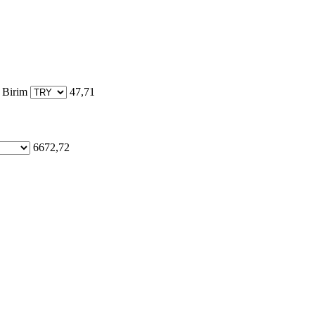
 Birim
47,71
6672,72