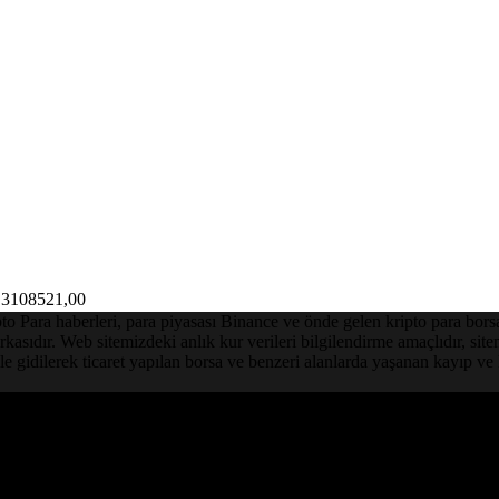
3108521,00
Para haberleri, para piyasası Binance ve önde gelen kripto para borsalar
asıdır. Web sitemizdeki anlık kur verileri bilgilendirme amaçlıdır, sit
le gidilerek ticaret yapılan borsa ve benzeri alanlarda yaşanan kayıp 