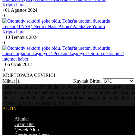
Kripto Para
- 01 Ağustos 2024
0
Tensor (TNSR) Nedir? Nasıl Alınır? Analiz ve Yorum
Kripto Para
- 10 Temmuz 2024
0
Cinsel organım kaşınıyor? Penisim kaşınıyor? Sorun ne olabilir?
internet haber
- 06 Ocak 2017
0
KRİPTOPARA ÇEVİRİCİ
Miktar
Kaynak Birimi
Habermark.com 2015 yılından bu yana aktif olan, 2022 itibariyle Kripto 
ulaştırmak adına hizmet vermeyi sürdüren bir ekonomi haber sitesi mark
video ve anlık güncellemeler bilgilendirme amaçlı olup, yönlendirme i
affiliate üyesidir. Habermark 2015 - 2022
ALTIN
Altınlar
Gram altın
Çeyrek Altın