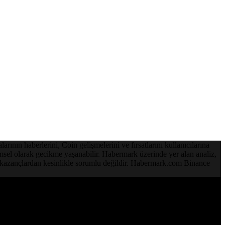
ının haberlerini, Coin gelişmelerini ve fırsatlarını kullanıcılarına
emsel olarak gecikme yaşanabilir. Habermark üzerinde yer alan analiz,
ve kazançlardan kesinlikle sorumlu değildir. Habermark.com Binance