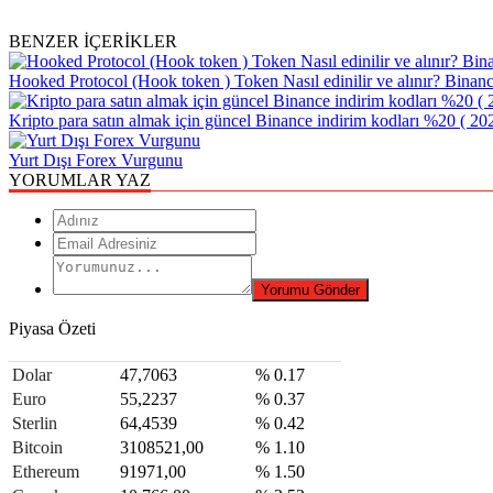
BENZER İÇERİKLER
Hooked Protocol (Hook token ) Token Nasıl edinilir ve alınır? Binanc
Kripto para satın almak için güncel Binance indirim kodları %20 ( 20
Yurt Dışı Forex Vurgunu
YORUMLAR YAZ
Piyasa Özeti
Dolar
47,7063
% 0.17
Euro
55,2237
% 0.37
Sterlin
64,4539
% 0.42
Bitcoin
3108521,00
% 1.10
Ethereum
91971,00
% 1.50