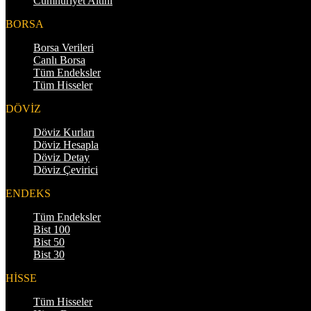
Cumhuriyet Altını
BORSA
Borsa Verileri
Canlı Borsa
Tüm Endeksler
Tüm Hisseler
DÖVİZ
Döviz Kurları
Döviz Hesapla
Döviz Detay
Döviz Çevirici
ENDEKS
Tüm Endeksler
Bist 100
Bist 50
Bist 30
HİSSE
Tüm Hisseler