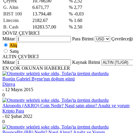
Çeyrek
10.766,00
% 2,52
G. Altın
6.671,77
% 2,77
BIST 100
13.794,48
% -0,03
Litecoin
2182.67
% 1.60
B. Cash
10283.57,00
% 2.50
DÖVİZ ÇEVİRİCİ
Miktar
Para Birimi
Çevrileceği
Alış
Satış
ALTIN ÇEVİRİCİ
Miktar
Kaynak Birimi
EN ÇOK OKUNAN HABERLER
Bugün Gabriel Byrne'nın doğum günü
Dünya
- 12 Mayıs 2015
0
Akropolis (AKRO) Coin Nedir? Nasıl satın alınır? Analiz ve yorum
Kripto Para
- 02 Şubat 2022
0
BounceBit (BB) Nedir? Nasıl Alınır? Analiz ve Yorum