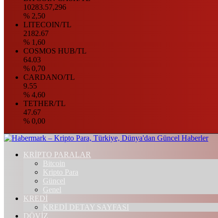
10283.57,296
% 2,50
LITECOIN/TL
2182.67
% 1,60
COSMOS HUB/TL
64.03
% 0,70
CARDANO/TL
9.55
% 4,60
TETHER/TL
47.67
% 0,00
KRİPTO PARALAR
Bitcoin
Kripto Para
Güncel
Genel
KREDİ
KREDİ DETAY SAYFASI
DÖVİZ