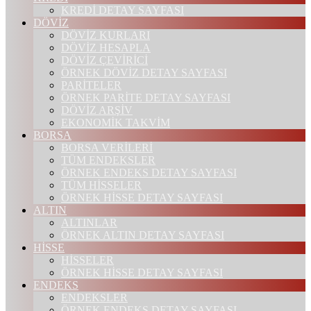
KREDİ DETAY SAYFASI
DÖVİZ
DÖVİZ KURLARI
DÖVİZ HESAPLA
DÖVİZ ÇEVİRİCİ
ÖRNEK DÖVİZ DETAY SAYFASI
PARİTELER
ÖRNEK PARİTE DETAY SAYFASI
DÖVİZ ARŞİV
EKONOMİK TAKVİM
BORSA
BORSA VERİLERİ
TÜM ENDEKSLER
ÖRNEK ENDEKS DETAY SAYFASI
TÜM HİSSELER
ÖRNEK HİSSE DETAY SAYFASI
ALTIN
ALTINLAR
ÖRNEK ALTIN DETAY SAYFASI
HİSSE
HİSSELER
ÖRNEK HİSSE DETAY SAYFASI
ENDEKS
ENDEKSLER
ÖRNEK ENDEKS DETAY SAYFASI