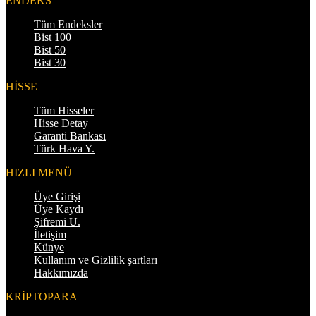
ENDEKS
Tüm Endeksler
Bist 100
Bist 50
Bist 30
HİSSE
Tüm Hisseler
Hisse Detay
Garanti Bankası
Türk Hava Y.
HIZLI MENÜ
Üye Girişi
Üye Kaydı
Şifremi U.
İletişim
Künye
Kullanım ve Gizlilik şartları
Hakkımızda
KRİPTOPARA