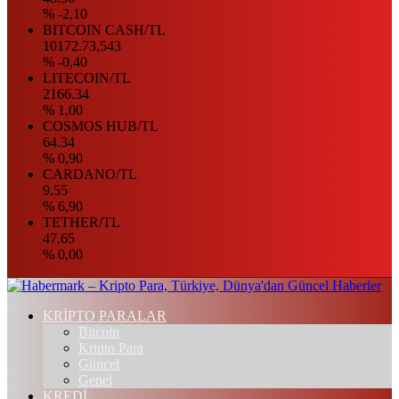
% -2,10
BITCOIN CASH/TL
10172.73,543
% -0,40
LITECOIN/TL
2166.34
% 1,00
COSMOS HUB/TL
64.34
% 0,90
CARDANO/TL
9.55
% 6,90
TETHER/TL
47.65
% 0,00
KRİPTO PARALAR
Bitcoin
Kripto Para
Güncel
Genel
KREDİ