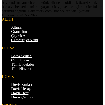
bilgilendirme amaçlı olup, yönlendirme ile gidilerek ticaret yapılan
borsa ve benzeri alanlarda yaşanan kayıp ve kazançlardan kesinlikle
sorumlu değildir. Habermark.com Binance affiliate üyesidir.
Habermark 2015 - 2022
ALTIN
Altınlar
Gram altın
Çeyrek Altın
Cumhuriyet Altını
BORSA
Borsa Verileri
Canlı Borsa
Tüm Endeksler
Tüm Hisseler
DÖVİZ
Döviz Kurları
Döviz Hesapla
Döviz Detay
Döviz Çevirici