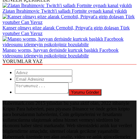
Zlatan İbrahimoviç Twitch'i salladı Fortnite oynadı kanal yıkıldı
Kanser olmayı göze alarak Çernobil, Pripyat'a girip dolaşan Türk
youtuber Can Yavuz
Mango worms, hayvan derisinde kurtçuk başlıklı Facebook
videosunu izlemeyin psikolojiniz bozulabilir
YORUMLAR YAZ
Habermark.com 2015 yılından bu yana aktif olan, 2022 itibariyle
Kripto Para haberleri, para piyasası Binance ve önde gelen kripto
para borsalarının haberlerini, Coin gelişmelerini ve fırsatlarını
kullanıcılarına ulaştırmak adına hizmet vermeyi sürdüren bir
ekonomi haber sitesi markasıdır. Web sitemizdeki anlık kur verileri
bilgilendirme amaçlıdır, sitemsel olarak gecikme yaşanabilir.
Habermark üzerinde yer alan analiz, video ve anlık güncellemeler