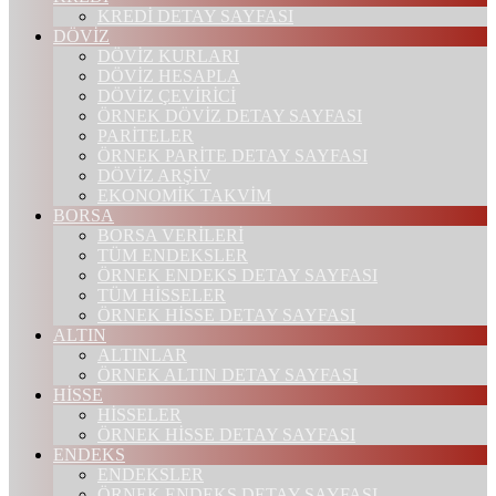
KREDİ DETAY SAYFASI
DÖVİZ
DÖVİZ KURLARI
DÖVİZ HESAPLA
DÖVİZ ÇEVİRİCİ
ÖRNEK DÖVİZ DETAY SAYFASI
PARİTELER
ÖRNEK PARİTE DETAY SAYFASI
DÖVİZ ARŞİV
EKONOMİK TAKVİM
BORSA
BORSA VERİLERİ
TÜM ENDEKSLER
ÖRNEK ENDEKS DETAY SAYFASI
TÜM HİSSELER
ÖRNEK HİSSE DETAY SAYFASI
ALTIN
ALTINLAR
ÖRNEK ALTIN DETAY SAYFASI
HİSSE
HİSSELER
ÖRNEK HİSSE DETAY SAYFASI
ENDEKS
ENDEKSLER
ÖRNEK ENDEKS DETAY SAYFASI