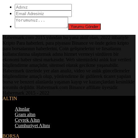
Habermark.com 2015 yılından bu yana aktif olan, 2022 itibariyle
Kripto Para haberleri, para piyasası Binance ve önde gelen kripto
para borsalarının haberlerini, Coin gelişmelerini ve fırsatlarını
kullanıcılarına ulaştırmak adına hizmet vermeyi sürdüren bir
ekonomi haber sitesi markasıdır. Web sitemizdeki anlık kur verileri
bilgilendirme amaçlıdır, sitemsel olarak gecikme yaşanabilir.
Habermark üzerinde yer alan analiz, video ve anlık güncellemeler
bilgilendirme amaçlı olup, yönlendirme ile gidilerek ticaret yapılan
borsa ve benzeri alanlarda yaşanan kayıp ve kazançlardan kesinlikle
sorumlu değildir. Habermark.com Binance affiliate üyesidir.
Habermark 2015 - 2022
ALTIN
Altınlar
Gram altın
Çeyrek Altın
Cumhuriyet Altını
BORSA