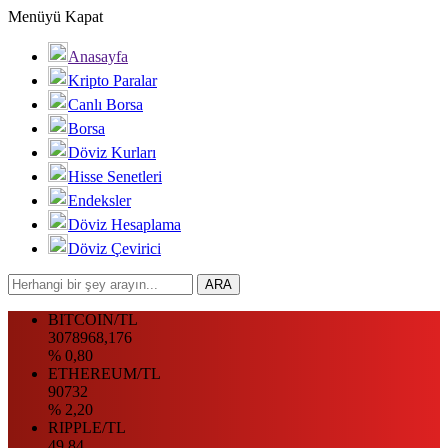
Menüyü Kapat
Anasayfa
Kripto Paralar
Canlı Borsa
Borsa
Döviz Kurları
Hisse Senetleri
Endeksler
Döviz Hesaplama
Döviz Çevirici
BITCOIN/TL
3078968,176
% 0,80
ETHEREUM/TL
90732
% 2,20
RIPPLE/TL
49.84