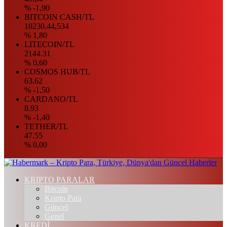
% -1,90
BITCOIN CASH/TL
10230.44,534
% 1,80
LITECOIN/TL
2144.31
% 0,60
COSMOS HUB/TL
63.62
% -1,50
CARDANO/TL
8.93
% -1,40
TETHER/TL
47.55
% 0,00
KRİPTO PARALAR
Bitcoin
Kripto Para
Güncel
Genel
KREDİ