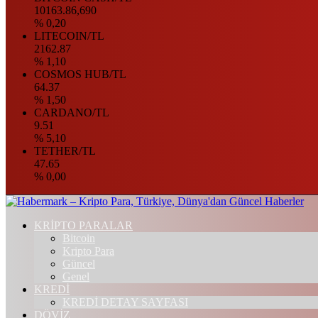
10163.86,690
% 0,20
LITECOIN/TL
2162.87
% 1,10
COSMOS HUB/TL
64.37
% 1,50
CARDANO/TL
9.51
% 5,10
TETHER/TL
47.65
% 0,00
KRİPTO PARALAR
Bitcoin
Kripto Para
Güncel
Genel
KREDİ
KREDİ DETAY SAYFASI
DÖVİZ