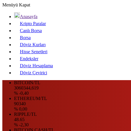
Menüyü Kapat
Anasayfa
Kripto Paralar
Canlı Borsa
Borsa
Döviz Kurları
Hisse Senetleri
Endeksler
Döviz Hesaplama
Döviz Çevirici
BITCOIN/TL
3060344,619
% -0,40
ETHEREUM/TL
90340
% 0,00
RIPPLE/TL
48.65
% -2,30
BITCOIN CASH/TL