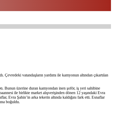
dı. Çevredeki vatandaşların yardımı ile kamyonun altından çıkartılan
tı. Bunun üzerine duran kamyondan inen şoför, iş yeri sahibine
baannesi ile birlikte market alışverişinden dönen 12 yaşındaki Evra
ar, Evra Şahin’in arka tekerin altında kaldığını fark etti. Esnaflar
rına boğuldu.