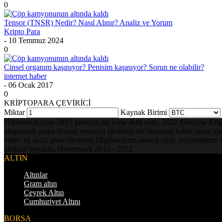
0
Tensor (TNSR) Nedir? Nasıl Alınır? Analiz ve Yorum
Kripto Para
- 10 Temmuz 2024
0
Cinsel organım kaşınıyor? Penisim kaşınıyor? Sorun ne olabilir?
internet haber
- 06 Ocak 2017
0
KRİPTOPARA ÇEVİRİCİ
Miktar
Kaynak Birimi
Habermark.com 2015 yılından bu yana aktif olan, 2022 itibariyle Kripto 
ulaştırmak adına hizmet vermeyi sürdüren bir ekonomi haber sitesi mark
video ve anlık güncellemeler bilgilendirme amaçlı olup, yönlendirme i
affiliate üyesidir. Habermark 2015 - 2022
ALTIN
Altınlar
Gram altın
Çeyrek Altın
Cumhuriyet Altını
BORSA