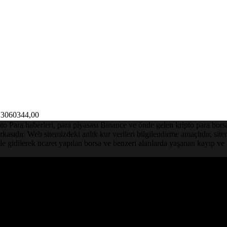
3060344,00
Para haberleri, para piyasası Binance ve önde gelen kripto para borsalar
asıdır. Web sitemizdeki anlık kur verileri bilgilendirme amaçlıdır, sit
le gidilerek ticaret yapılan borsa ve benzeri alanlarda yaşanan kayıp 