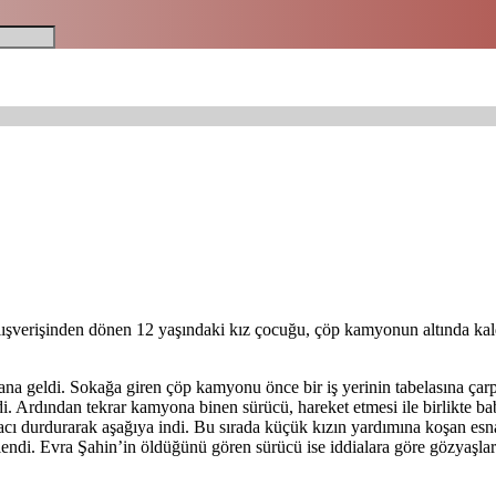
alışverişinden dönen 12 yaşındaki kız çocuğu, çöp kamyonun altında kal
a geldi. Sokağa giren çöp kamyonu önce bir iş yerinin tabelasına çarp
di. Ardından tekrar kamyona binen sürücü, hareket etmesi ile birlikte ba
cı durdurarak aşağıya indi. Bu sırada küçük kızın yardımına koşan esnafl
rlendi. Evra Şahin’in öldüğünü gören sürücü ise iddialara göre gözyaşla