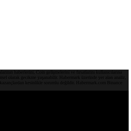
ının haberlerini, Coin gelişmelerini ve fırsatlarını kullanıcılarına
emsel olarak gecikme yaşanabilir. Habermark üzerinde yer alan analiz,
ve kazançlardan kesinlikle sorumlu değildir. Habermark.com Binance