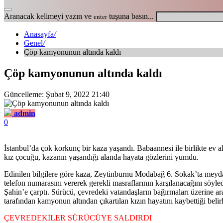
Aranacak kelimeyi yazın ve
tuşuna basın...
enter
Anasayfa
/
Genel
/
Çöp kamyonunun altında kaldı
Çöp kamyonunun altında kaldı
Güncelleme: Şubat 9, 2022 21:40
admin
0
İstanbul’da çok korkunç bir kaza yaşandı. Babaannesi ile birlikte ev 
kız çocuğu, kazanın yaşandığı alanda hayata gözlerini yumdu.
Edinilen bilgilere göre kaza, Zeytinburnu Modabağ 6. Sokak’ta meydan
telefon numarasını vererek gerekli masraflarının karşılanacağını söyle
Şahin’e çarptı. Sürücü, çevredeki vatandaşların bağırmaları üzerine ara
tarafından kamyonun altından çıkartılan kızın hayatını kaybettiği beli
ÇEVREDEKİLER SÜRÜCÜYE SALDIRDI