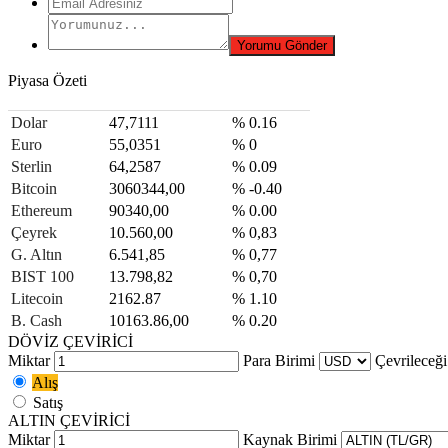
Piyasa Özeti
Dolar
47,7111
% 0.16
Euro
55,0351
% 0
Sterlin
64,2587
% 0.09
Bitcoin
3060344,00
% -0.40
Ethereum
90340,00
% 0.00
Çeyrek
10.560,00
% 0,83
G. Altın
6.541,85
% 0,77
BIST 100
13.798,82
% 0,70
Litecoin
2162.87
% 1.10
B. Cash
10163.86,00
% 0.20
DÖVİZ ÇEVİRİCİ
Miktar
Para Birimi
Çevrileceği
Alış
Satış
ALTIN ÇEVİRİCİ
Miktar
Kaynak Birimi