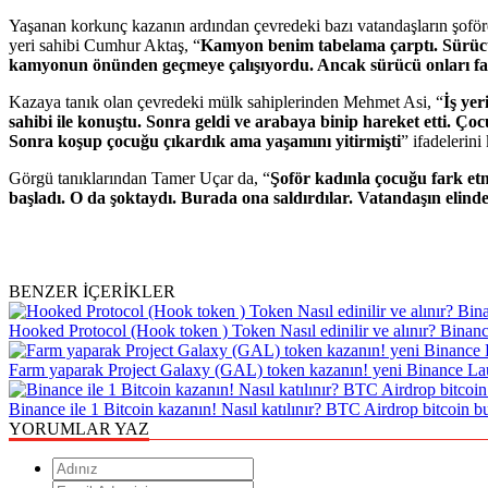
Yaşanan korkunç kazanın ardından çevredeki bazı vatandaşların şoföre 
yeri sahibi Cumhur Aktaş, “
Kamyon benim tabelama çarptı. Sürücü
kamyonun önünden geçmeye çalışıyordu. Ancak sürücü onları fark
Kazaya tanık olan çevredeki mülk sahiplerinden Mehmet Asi, “
İş ye
sahibi ile konuştu. Sonra geldi ve arabaya binip hareket etti. 
Sonra koşup çocuğu çıkardık ama yaşamını yitirmişti
” ifadelerini
Görgü tanıklarından Tamer Uçar da, “
Şoför kadınla çocuğu fark e
başladı. O da şoktaydı. Burada ona saldırdılar. Vatandaşın elind
BENZER İÇERİKLER
Hooked Protocol (Hook token ) Token Nasıl edinilir ve alınır? Binanc
Farm yaparak Project Galaxy (GAL) token kazanın! yeni Binance Lau
Binance ile 1 Bitcoin kazanın! Nasıl katılınır? BTC Airdrop bitcoin but
YORUMLAR YAZ