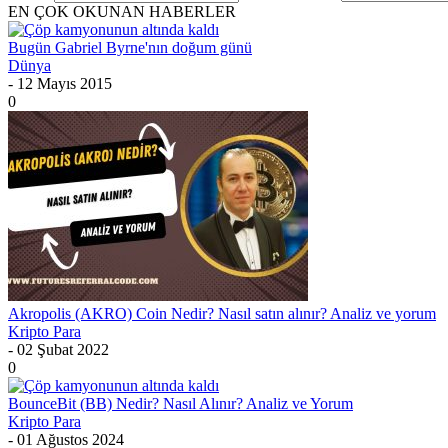
EN ÇOK OKUNAN HABERLER
Bugün Gabriel Byrne'nın doğum günü
Dünya
- 12 Mayıs 2015
0
Akropolis (AKRO) Coin Nedir? Nasıl satın alınır? Analiz ve yorum
Kripto Para
- 02 Şubat 2022
0
BounceBit (BB) Nedir? Nasıl Alınır? Analiz ve Yorum
Kripto Para
- 01 Ağustos 2024