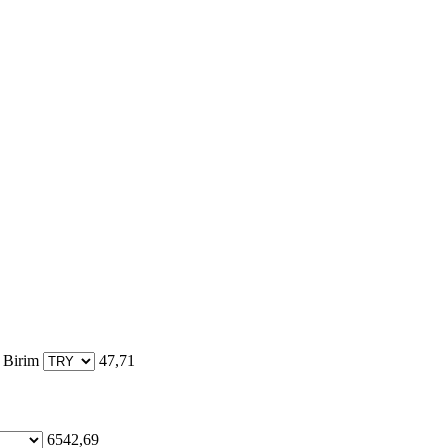
 Birim
47,71
6542,69