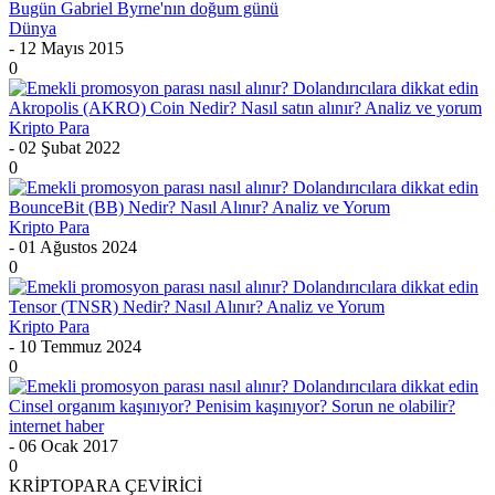
Bugün Gabriel Byrne'nın doğum günü
Dünya
- 12 Mayıs 2015
0
Akropolis (AKRO) Coin Nedir? Nasıl satın alınır? Analiz ve yorum
Kripto Para
- 02 Şubat 2022
0
BounceBit (BB) Nedir? Nasıl Alınır? Analiz ve Yorum
Kripto Para
- 01 Ağustos 2024
0
Tensor (TNSR) Nedir? Nasıl Alınır? Analiz ve Yorum
Kripto Para
- 10 Temmuz 2024
0
Cinsel organım kaşınıyor? Penisim kaşınıyor? Sorun ne olabilir?
internet haber
- 06 Ocak 2017
0
KRİPTOPARA ÇEVİRİCİ