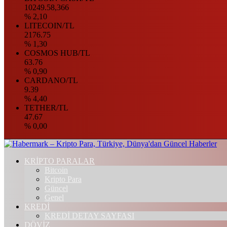
10249.58,366
% 2,10
LITECOIN/TL
2176.75
% 1,30
COSMOS HUB/TL
63.76
% 0,90
CARDANO/TL
9.39
% 4,40
TETHER/TL
47.67
% 0,00
KRİPTO PARALAR
Bitcoin
Kripto Para
Güncel
Genel
KREDİ
KREDİ DETAY SAYFASI
DÖVİZ