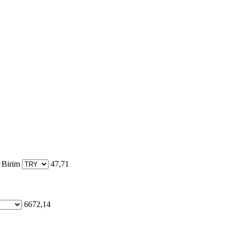
 Birim
47,71
6672,14