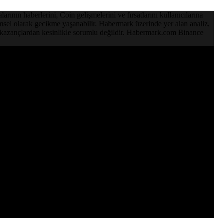
ının haberlerini, Coin gelişmelerini ve fırsatlarını kullanıcılarına
emsel olarak gecikme yaşanabilir. Habermark üzerinde yer alan analiz,
ve kazançlardan kesinlikle sorumlu değildir. Habermark.com Binance