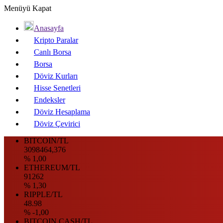
Menüyü Kapat
Anasayfa
Kripto Paralar
Canlı Borsa
Borsa
Döviz Kurları
Hisse Senetleri
Endeksler
Döviz Hesaplama
Döviz Çevirici
BITCOIN/TL
3098464,376
% 1,00
ETHEREUM/TL
91262
% 1,30
RIPPLE/TL
48.98
% -1,00
BITCOIN CASH/TL