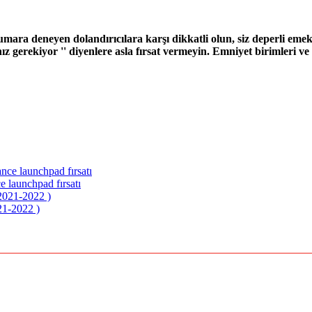
a deneyen dolandırıcılara karşı dikkatli olun, siz deperli emeklil
rekiyor '' diyenlere asla fırsat vermeyin. Emniyet birimleri ve 
e launchpad fırsatı
21-2022 )