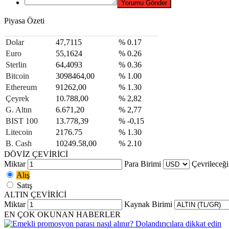
Piyasa Özeti
Dolar
47,7115
% 0.17
Euro
55,1624
% 0.26
Sterlin
64,4093
% 0.36
Bitcoin
3098464,00
% 1.00
Ethereum
91262,00
% 1.30
Çeyrek
10.788,00
% 2,82
G. Altın
6.671,20
% 2,77
BIST 100
13.778,39
% -0,15
Litecoin
2176.75
% 1.30
B. Cash
10249.58,00
% 2.10
DÖVİZ ÇEVİRİCİ
Miktar
Para Birimi
Çevrileceği
Alış
Satış
ALTIN ÇEVİRİCİ
Miktar
Kaynak Birimi
EN ÇOK OKUNAN HABERLER