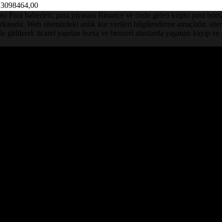
3098464,00
Para haberleri, para piyasası Binance ve önde gelen kripto para borsalar
asıdır. Web sitemizdeki anlık kur verileri bilgilendirme amaçlıdır, sit
le gidilerek ticaret yapılan borsa ve benzeri alanlarda yaşanan kayıp 