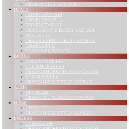
KREDİ DETAY SAYFASI
DÖVİZ
DÖVİZ KURLARI
DÖVİZ HESAPLA
DÖVİZ ÇEVİRİCİ
ÖRNEK DÖVİZ DETAY SAYFASI
PARİTELER
ÖRNEK PARİTE DETAY SAYFASI
DÖVİZ ARŞİV
EKONOMİK TAKVİM
BORSA
BORSA VERİLERİ
TÜM ENDEKSLER
ÖRNEK ENDEKS DETAY SAYFASI
TÜM HİSSELER
ÖRNEK HİSSE DETAY SAYFASI
ALTIN
ALTINLAR
ÖRNEK ALTIN DETAY SAYFASI
HİSSE
HİSSELER
ÖRNEK HİSSE DETAY SAYFASI
ENDEKS
ENDEKSLER
ÖRNEK ENDEKS DETAY SAYFASI