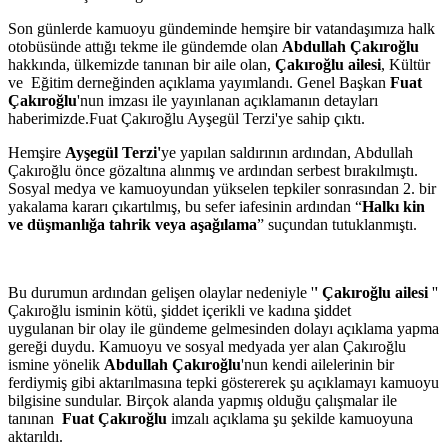
Son günlerde kamuoyu gündeminde hemşire bir vatandaşımıza halk
otobüsünde attığı tekme ile gündemde olan
Abdullah Çakıroğlu
hakkında, ülkemizde tanınan bir aile olan,
Çakıroğlu ailesi
, Kültür
ve Eğitim derneğinden açıklama yayımlandı. Genel Başkan
Fuat
Çakıroğlu
'nun imzası ile yayınlanan açıklamanın detayları
haberimizde.Fuat Çakıroğlu Ayşegül Terzi'ye sahip çıktı.
Hemşire
Ayşegül Terzi'
ye yapılan saldırının ardından, Abdullah
Çakıroğlu önce gözaltına alınmış ve ardından serbest bırakılmıştı.
Sosyal medya ve kamuoyundan yükselen tepkiler sonrasından 2. bir
yakalama kararı çıkartılmış, bu sefer iafesinin ardından “
Halkı kin
ve düşmanlığa tahrik veya aşağılama
” suçundan tutuklanmıştı.
Bu durumun ardından gelişen olaylar nedeniyle '
' Çakıroğlu ailesi
''
Çakıroğlu isminin kötü, şiddet içerikli ve kadına şiddet
uygulanan bir olay ile gündeme gelmesinden dolayı açıklama yapma
gereği duydu. Kamuoyu ve sosyal medyada yer alan Çakıroğlu
ismine yönelik
Abdullah Çakıroğlu
'nun kendi ailelerinin bir
ferdiymiş gibi aktarılmasına tepki göstererek şu açıklamayı kamuoyu
bilgisine sundular. Birçok alanda yapmış olduğu çalışmalar ile
tanınan
Fuat Çakıroğlu
imzalı açıklama şu şekilde kamuoyuna
aktarıldı.