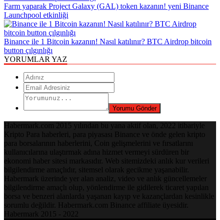
Farm yaparak Project Galaxy (GAL) token kazanın! yeni Binance
Launchpool etkinliği
Binance ile 1 Bitcoin kazanın! Nasıl katılınır? BTC Airdrop bitcoin
button çılgınlığı
YORUMLAR YAZ
Habermark.com 2015 yılından bu yana aktif olan, 2022 itibariyle
Kripto Para haberleri, para piyasası Binance ve önde gelen kripto
para borsalarının haberlerini, Coin gelişmelerini ve fırsatlarını
kullanıcılarına ulaştırmak adına hizmet vermeyi sürdüren bir
ekonomi haber sitesi markasıdır. Web sitemizdeki anlık kur verileri
bilgilendirme amaçlıdır, sitemsel olarak gecikme yaşanabilir.
Habermark üzerinde yer alan analiz, video ve anlık güncellemeler
bilgilendirme amaçlı olup, yönlendirme ile gidilerek ticaret yapılan
borsa ve benzeri alanlarda yaşanan kayıp ve kazançlardan kesinlikle
sorumlu değildir. Habermark.com Binance affiliate üyesidir.
Habermark 2015 - 2022