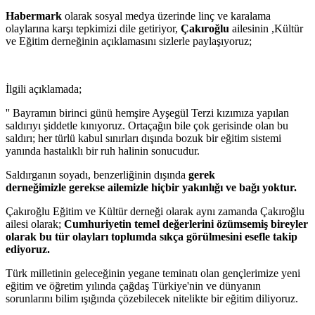
Habermark
olarak sosyal medya üzerinde linç ve karalama
olaylarına karşı tepkimizi dile getiriyor,
Çakıroğlu
ailesinin ,Kültür
ve Eğitim derneğinin açıklamasını sizlerle paylaşıyoruz;
İlgili açıklamada;
'' Bayramın birinci günü hemşire Ayşegül Terzi kızımıza yapılan
saldırıyı şiddetle kınıyoruz. Ortaçağın bile çok gerisinde olan bu
saldırı; her türlü kabul sınırları dışında bozuk bir eğitim sistemi
yanında hastalıklı bir ruh halinin sonucudur.
Saldırganın soyadı, benzerliğinin dışında
gerek
derneğimizle gerekse ailemizle hiçbir yakınlığı ve bağı yoktur.
Çakıroğlu Eğitim ve Kültür derneği olarak aynı zamanda Çakıroğlu
ailesi olarak;
Cumhuriyetin temel değerlerini özümsemiş bireyler
olarak bu tür olayları toplumda sıkça görülmesini esefle takip
ediyoruz.
Türk milletinin geleceğinin yegane teminatı olan gençlerimize yeni
eğitim ve öğretim yılında çağdaş Türkiye'nin ve dünyanın
sorunlarını bilim ışığında çözebilecek nitelikte bir eğitim diliyoruz.