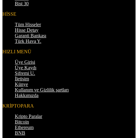
Bist 30
HİSSE
Tüm Hisseler
Hisse Detay
Garanti Bankası
Türk Hava Y.
HIZLI MENÜ
Üye Girişi
Üye Kaydı
Şifremi U.
İletişim
Künye
Kullanım ve Gizlilik şartları
Hakkımızda
KRİPTOPARA
Kripto Paralar
Bitcoin
Ethereum
BNB