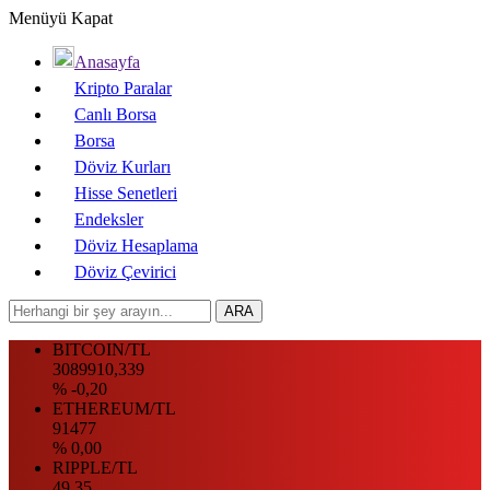
Menüyü Kapat
Anasayfa
Kripto Paralar
Canlı Borsa
Borsa
Döviz Kurları
Hisse Senetleri
Endeksler
Döviz Hesaplama
Döviz Çevirici
BITCOIN/TL
3089910,339
% -0,20
ETHEREUM/TL
91477
% 0,00
RIPPLE/TL
49.35