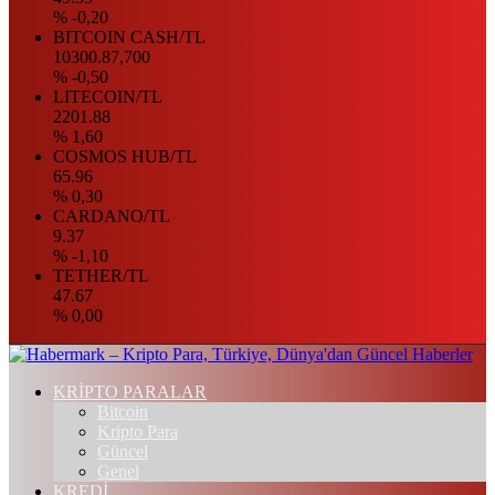
% -0,20
BITCOIN CASH/TL
10300.87,700
% -0,50
LITECOIN/TL
2201.88
% 1,60
COSMOS HUB/TL
65.96
% 0,30
CARDANO/TL
9.37
% -1,10
TETHER/TL
47.67
% 0,00
KRİPTO PARALAR
Bitcoin
Kripto Para
Güncel
Genel
KREDİ