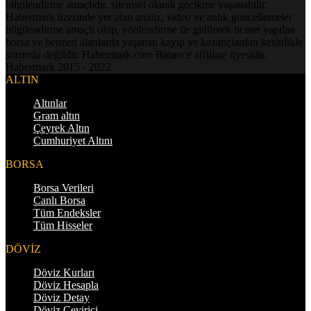
bilgilendirme amaçlıdır, sitemsel olarak gecikme yaşanabilir.
Habermark üzerinde yer alan analiz, video ve anlık güncellemeler
bilgilendirme amaçlı olup, yönlendirme ile gidilerek ticaret yapılan
borsa ve benzeri alanlarda yaşanan kayıp ve kazançlardan kesinlikle
sorumlu değildir. Habermark.com Binance affiliate üyesidir.
Habermark 2015 - 2022
ALTIN
Altınlar
Gram altın
Çeyrek Altın
Cumhuriyet Altını
BORSA
Borsa Verileri
Canlı Borsa
Tüm Endeksler
Tüm Hisseler
DÖVİZ
Döviz Kurları
Döviz Hesapla
Döviz Detay
Döviz Çevirici