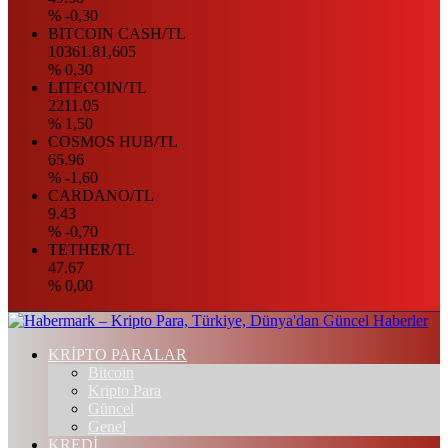
% -0,30
BITCOIN CASH/TL
10361.81,605
% 0,30
LITECOIN/TL
2211.05
% 1,50
COSMOS HUB/TL
65.96
% -1,60
CARDANO/TL
9.43
% -0,70
TETHER/TL
47.67
% 0,00
KRİPTO PARALAR
Bitcoin
Kripto Para
Güncel
Genel
KREDİ