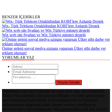
BENZER İÇERİKLER
Wix- Türk Telekom Ortaklığından KOBİ’lere Anlamlı Destek
Wix web site fiyatları ve Wix Türkiye müşteri desteği
Önüne geleni sosyal medya uzmanı yaparsan Ülker gibi darbe yer
reklam olursun!
YORUMLAR YAZ
Habermark.com 2015 yılından bu yana aktif olan, 2022 itibariyle
Kripto Para haberleri, para piyasası Binance ve önde gelen kripto
para borsalarının haberlerini, Coin gelişmelerini ve fırsatlarını
kullanıcılarına ulaştırmak adına hizmet vermeyi sürdüren bir
ekonomi haber sitesi markasıdır. Web sitemizdeki anlık kur verileri