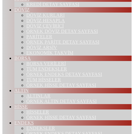
KREDİ DETAY SAYFASI
DÖVİZ
DÖVİZ KURLARI
DÖVİZ HESAPLA
DÖVİZ ÇEVİRİCİ
ÖRNEK DÖVİZ DETAY SAYFASI
PARİTELER
ÖRNEK PARİTE DETAY SAYFASI
DÖVİZ ARŞİV
EKONOMİK TAKVİM
BORSA
BORSA VERİLERİ
TÜM ENDEKSLER
ÖRNEK ENDEKS DETAY SAYFASI
TÜM HİSSELER
ÖRNEK HİSSE DETAY SAYFASI
ALTIN
ALTINLAR
ÖRNEK ALTIN DETAY SAYFASI
HİSSE
HİSSELER
ÖRNEK HİSSE DETAY SAYFASI
ENDEKS
ENDEKSLER
ÖRNEK ENDEKS DETAY SAYFASI