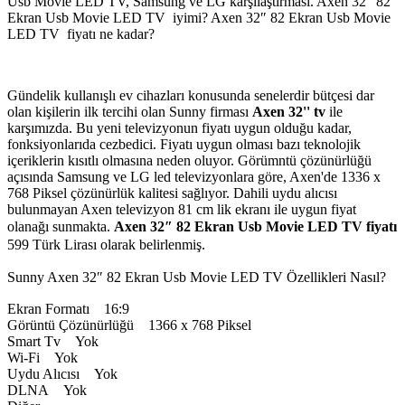
Usb Movie LED TV, Samsung ve LG karşılaştırması. Axen 32″ 82
Ekran Usb Movie LED TV iyimi? Axen 32″ 82 Ekran Usb Movie
LED TV fiyatı ne kadar?
Gündelik kullanışlı ev cihazları konusunda senelerdir bütçesi dar
olan kişilerin ilk tercihi olan Sunny firması
Axen 32'' tv
ile
karşımızda. Bu yeni televizyonun fiyatı uygun olduğu kadar,
fonksiyonlarıda cezbedici. Fiyatı uygun olması bazı teknolojik
içeriklerin kısıtlı olmasına neden oluyor. Görümntü çözünürlüğü
açısında Samsung ve LG led televizyonlara göre, Axen'de 1336 x
768 Piksel çözünürlük kalitesi sağlıyor. Dahili uydu alıcısı
bulunmayan Axen televizyon 81 cm lik ekranı ile uygun fiyat
olanağı sunmakta.
Axen 32″ 82 Ekran Usb Movie LED TV fiyatı
599 Türk Lirası olarak belirlenmiş.
Sunny Axen 32″ 82 Ekran Usb Movie LED TV Özellikleri Nasıl?
Ekran Formatı 16:9
Görüntü Çözünürlüğü 1366 x 768 Piksel
Smart Tv Yok
Wi-Fi Yok
Uydu Alıcısı Yok
DLNA Yok