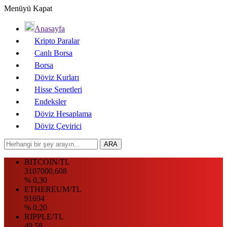
Menüyü Kapat
Anasayfa
Kripto Paralar
Canlı Borsa
Borsa
Döviz Kurları
Hisse Senetleri
Endeksler
Döviz Hesaplama
Döviz Çevirici
BITCOIN/TL
3107000,608
% 0,30
ETHEREUM/TL
91694
% 0,20
RIPPLE/TL
49.58