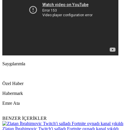
Saygılarımla
Özel Haber
Habermark
Emre Ata
BENZER İÇERİKLER
Zlatan İbrahimoviç Twitch'i salladı Fortnite oynadı kanal yıkıldı