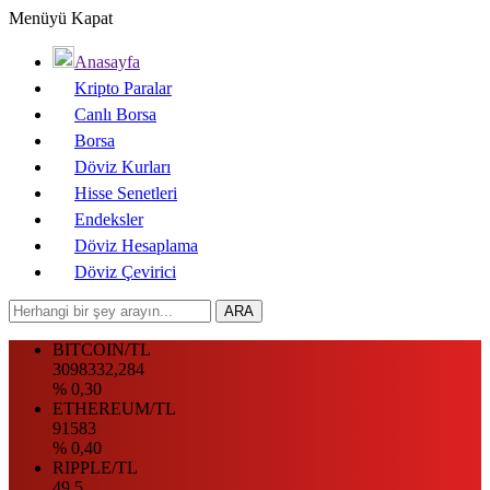
Menüyü Kapat
Anasayfa
Kripto Paralar
Canlı Borsa
Borsa
Döviz Kurları
Hisse Senetleri
Endeksler
Döviz Hesaplama
Döviz Çevirici
BITCOIN/TL
3098332,284
% 0,30
ETHEREUM/TL
91583
% 0,40
RIPPLE/TL
49.5