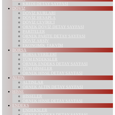
KREDİ DETAY SAYFASI
DÖVİZ
DÖVİZ KURLARI
DÖVİZ HESAPLA
DÖVİZ ÇEVİRİCİ
ÖRNEK DÖVİZ DETAY SAYFASI
PARİTELER
ÖRNEK PARİTE DETAY SAYFASI
DÖVİZ ARŞİV
EKONOMİK TAKVİM
BORSA
BORSA VERİLERİ
TÜM ENDEKSLER
ÖRNEK ENDEKS DETAY SAYFASI
TÜM HİSSELER
ÖRNEK HİSSE DETAY SAYFASI
ALTIN
ALTINLAR
ÖRNEK ALTIN DETAY SAYFASI
HİSSE
HİSSELER
ÖRNEK HİSSE DETAY SAYFASI
ENDEKS
ENDEKSLER
ÖRNEK ENDEKS DETAY SAYFASI