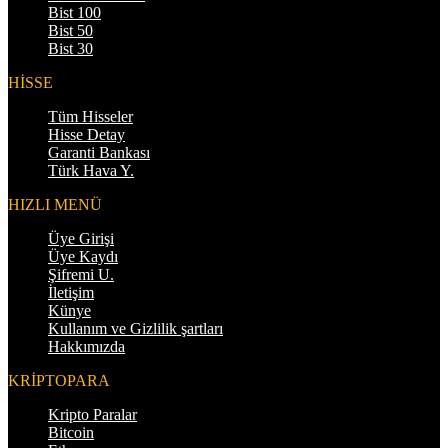
Bist 100
Bist 50
Bist 30
HİSSE
Tüm Hisseler
Hisse Detay
Garanti Bankası
Türk Hava Y.
HIZLI MENÜ
Üye Girişi
Üye Kaydı
Şifremi U.
İletişim
Künye
Kullanım ve Gizlilik şartları
Hakkımızda
KRİPTOPARA
Kripto Paralar
Bitcoin