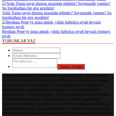
Arda Turan saygı duruşu sırasında gülmüş? Saygısızlık yapmış? Şu
fotoğraflara bir göz gezdirin!
Beşiktaş Pepe'ye imza attırdı, yıldız futbolcu siyah beyazlı formayı
giydi
YORUMLAR YAZ
Habermark.com 2015 yılından bu yana aktif olan, 2022 itibariyle
Kripto Para haberleri, para piyasası Binance ve önde gelen kripto
para borsalarının haberlerini, Coin gelişmelerini ve fırsatlarını
kullanıcılarına ulaştırmak adına hizmet vermeyi sürdüren bir
ekonomi haber sitesi markasıdır. Web sitemizdeki anlık kur verileri
bilgilendirme amaçlıdır, sitemsel olarak gecikme yaşanabilir.
Habermark üzerinde yer alan analiz, video ve anlık güncellemeler
bilgilendirme amaçlı olup, yönlendirme ile gidilerek ticaret yapılan
borsa ve benzeri alanlarda yaşanan kayıp ve kazançlardan kesinlikle