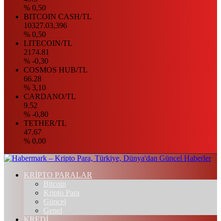
% 0,50
BITCOIN CASH/TL
10327.03,396
% 0,50
LITECOIN/TL
2174.81
% -0,30
COSMOS HUB/TL
66.28
% 3,10
CARDANO/TL
9.52
% -0,80
TETHER/TL
47.67
% 0,00
KRİPTO PARALAR
Bitcoin
Kripto Para
Güncel
Genel
KREDİ