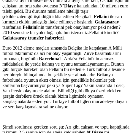
Galatasaray'ın transferde 8 numara arayışı sürerken, Osmanlıspor'un
çalışkan arı orta saha oyucusu
N'Diaye
kanadından 10 milyon euro
talebi geldi. Bu duruma misilleme niteliği taşır
şekilde zaten görüşüldüğü iddia edilen Belçika'lı
Fellaini
ile sarı
kırmızılı ekibin anlaştığı ifade edilmeye başlandı.
Galatasaray
taraftarları
Fellaini
'nin transferini pek onaylamıyor peki neden?
2010 senesine bir yolculuğa çıkalım isterseniz.Fellaini kimdir?
Galatasaray transfer haberleri
.
Euro 2012 eleme maçları sırasında Belçika ile karşılaşan A Milli
futbol takımımız da acı bir olay yaşanmıştı. Zirve basamaklarını
tırmanan, bugünün
Barcelona
'lı Arda'sı Fellaini'nin acımazı
müdahalesi ile yerde kalmış ve oyunu tamamlayamamıştı. Bunun
gibi birçok hareketi olan Fellaini bu nedenle Türk futbol ailesinde
her bireyin bilinçaltında bu şekilde yer almaktadır. Britanya
futbolunda oyunun akıcı olması için genellikle hakemler pek
kartlarına başvurmuyor peki ya Süper Lig? Yakın zamanda Tosic,
Van Persie olayını ele alalım. Bilindiği gibi dünya üzerindeki en
gergin derbilere örnek olarak bizim ligimizde oynanan
karşılaşmalarda ekleniyor. Türkiye futbol ligleri mücadeleye dayalı
ve sert karşılaşmalara sahne oluyor.
Şimdi sorulması gereken soru şu; Arı gibi çalışan ve topu kaptığında
takımını 2.5 saniye için de atağa kaldırabilen
N'Diaye
mi