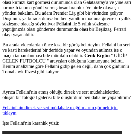
olası kırmızı kart görmesi durumunda olan Galatasaray'a ve yine sarı
kırmızılı takıma gönül vermiş insanlara olur. Ve birde olaya şu
yönden bakalım. Bu adam Premier Lig gibi bir vitrinden geliyor.
Düşünün, ya burada dünyaları ben yarattım moduna girerse? 5 yıllık
sözleşme olacağı söyleniyor
Fellaini
ile 5 yıllık sözleşme
yaptığınızda olası gönderme durumunda olası bir Beşiktaş, Ferrari
olayı yaşanabilir.
Bu arada videolardan önce kısa bir görüş belirteyim. Fellaini bu sert
ve kasti hareketlerini bir derbide yapar ve oyundan atılmaz ise o
maçın tamamlanması bile mümkün olabilir.
Cenk Ergün
'' GİDİP
GELEN FUTBOLCU '' arayışları olduğunu kamuoyuna belirtti.
Benim analizime göre Fellaini gidip gelen değil, daha çok güdümlü
Tomahawk füzesi gibi kalıyor.
Ayrıca Fellaini'nin atmış olduğu dirsek ve sert müdahalelerden
oluşan bir fotoğraf galerisi bile oluşturdum ben daha ne yapabilirim?
Fellaini'nin dirsek ve sert müdahale mağdurlarını görmek için
tıklayın
İşte Fellaini'nin karanlık yüzü;