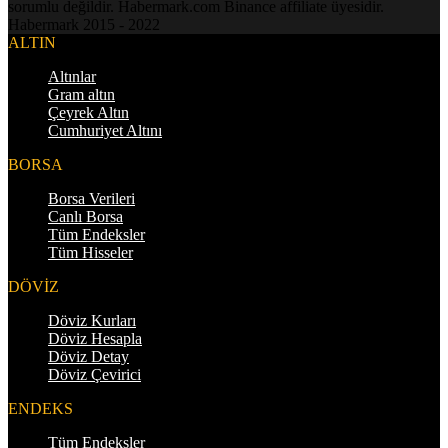
sorumlu değildir. Habermark.com Binance affiliate üyesidir.
Habermark 2015 - 2022
ALTIN
Altınlar
Gram altın
Çeyrek Altın
Cumhuriyet Altını
BORSA
Borsa Verileri
Canlı Borsa
Tüm Endeksler
Tüm Hisseler
DÖVİZ
Döviz Kurları
Döviz Hesapla
Döviz Detay
Döviz Çevirici
ENDEKS
Tüm Endeksler