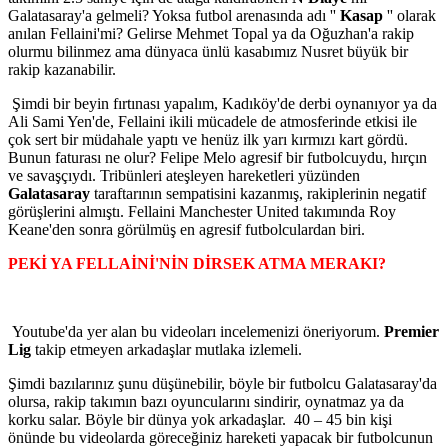
Galatasaray'a gelmeli? Yoksa futbol arenasında adı ''
Kasap
'' olarak
anılan Fellaini'mi? Gelirse Mehmet Topal ya da Oğuzhan'a rakip
olurmu bilinmez ama dünyaca ünlü kasabımız Nusret büyük bir
rakip kazanabilir.
Şimdi bir beyin fırtınası yapalım, Kadıköy'de derbi oynanıyor ya da
Ali Sami Yen'de, Fellaini ikili mücadele de atmosferinde etkisi ile
çok sert bir müdahale yaptı ve henüz ilk yarı kırmızı kart gördü.
Bunun faturası ne olur? Felipe Melo agresif bir futbolcuydu, hırçın
ve savaşçıydı. Tribünleri ateşleyen hareketleri yüzünden
Galatasaray
taraftarının sempatisini kazanmış, rakiplerinin negatif
görüşlerini almıştı. Fellaini Manchester United takımında Roy
Keane'den sonra görülmüş en agresif futbolculardan biri.
PEKİ YA FELLAİNİ'NİN DİRSEK ATMA MERAKI?
Youtube'da yer alan bu videoları incelemenizi öneriyorum.
Premier
Lig
takip etmeyen arkadaşlar mutlaka izlemeli.
Şimdi bazılarınız şunu düşünebilir, böyle bir futbolcu Galatasaray'da
olursa, rakip takımın bazı oyuncularını sindirir, oynatmaz ya da
korku salar. Böyle bir dünya yok arkadaşlar. 40 – 45 bin kişi
önünde bu videolarda göreceğiniz hareketi yapacak bir futbolcunun