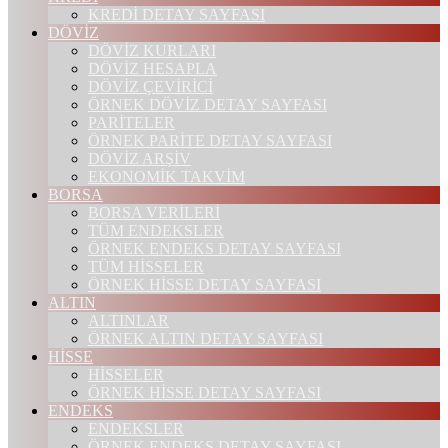
KREDİ DETAY SAYFASI
DÖVİZ
DÖVİZ KURLARI
DÖVİZ HESAPLA
DÖVİZ ÇEVİRİCİ
ÖRNEK DÖVİZ DETAY SAYFASI
PARİTELER
ÖRNEK PARİTE DETAY SAYFASI
DÖVİZ ARŞİV
EKONOMİK TAKVİM
BORSA
BORSA VERİLERİ
TÜM ENDEKSLER
ÖRNEK ENDEKS DETAY SAYFASI
TÜM HİSSELER
ÖRNEK HİSSE DETAY SAYFASI
ALTIN
ALTINLAR
ÖRNEK ALTIN DETAY SAYFASI
HİSSE
HİSSELER
ÖRNEK HİSSE DETAY SAYFASI
ENDEKS
ENDEKSLER
ÖRNEK ENDEKS DETAY SAYFASI