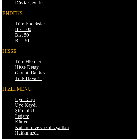
Döviz Çevirici
ENDEKS
Tüm Endeksler
Bist 100
Bist 50
Bist 30
HİSSE
Tüm Hisseler
Hisse Detay
Garanti Bankası
Türk Hava Y.
HIZLI MENÜ
Üye Girişi
Üye Kaydı
Şifremi U.
İletişim
Künye
Kullanım ve Gizlilik şartları
Hakkımızda