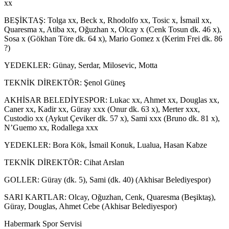
xx
BEŞİKTAŞ: Tolga xx, Beck x, Rhodolfo xx, Tosic x, İsmail xx,
Quaresma x, Atiba xx, Oğuzhan x, Olcay x (Cenk Tosun dk. 46 x),
Sosa x (Gökhan Töre dk. 64 x), Mario Gomez x (Kerim Frei dk. 86
?)
YEDEKLER: Günay, Serdar, Milosevic, Motta
TEKNİK DİREKTÖR: Şenol Güneş
AKHİSAR BELEDİYESPOR: Lukac xx, Ahmet xx, Douglas xx,
Caner xx, Kadir xx, Güray xxx (Onur dk. 63 x), Merter xxx,
Custodio xx (Aykut Çeviker dk. 57 x), Sami xxx (Bruno dk. 81 x),
N’Guemo xx, Rodallega xxx
YEDEKLER: Bora Kök, İsmail Konuk, Lualua, Hasan Kabze
TEKNİK DİREKTÖR: Cihat Arslan
GOLLER: Güray (dk. 5), Sami (dk. 40) (Akhisar Belediyespor)
SARI KARTLAR: Olcay, Oğuzhan, Cenk, Quaresma (Beşiktaş),
Güray, Douglas, Ahmet Cebe (Akhisar Belediyespor)
Habermark Spor Servisi