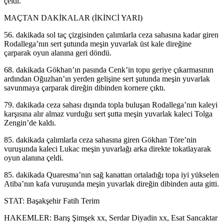
çeldi.
MAÇTAN DAKİKALAR (İKİNCİ YARI)
56. dakikada sol taç çizgisinden çalımlarla ceza sahasına kadar giren
Rodallega’nın sert şutunda meşin yuvarlak üst kale direğine
çarparak oyun alanına geri döndü.
68. dakikada Gökhan’ın pasında Cenk’in topu geriye çıkarmasının
ardından Oğuzhan’ın yerden gelişine sert şutunda meşin yuvarlak
savunmaya çarparak direğin dibinden kornere çıktı.
79. dakikada ceza sahası dışında topla buluşan Rodallega’nın kaleyi
karşısına alır almaz vurduğu sert şutta meşin yuvarlak kaleci Tolga
Zengin’de kaldı.
85. dakikada çalımlarla ceza sahasına giren Gökhan Töre’nin
vuruşunda kaleci Lukac meşin yuvarlağı arka direkte tokatlayarak
oyun alanına çeldi.
85. dakikada Quaresma’nın sağ kanattan ortaladığı topa iyi yükselen
Atiba’nın kafa vuruşunda meşin yuvarlak direğin dibinden auta gitti.
STAT: Başakşehir Fatih Terim
HAKEMLER: Barış Şimşek xx, Serdar Diyadin xx, Esat Sancaktar