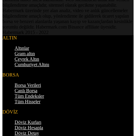
bilgilendirme amaçlıdır, sitemsel olarak gecikme yaşanabilir.
Habermark üzerinde yer alan analiz, video ve anlık güncellemeler
bilgilendirme amaçlı olup, yönlendirme ile gidilerek ticaret yapılan
borsa ve benzeri alanlarda yaşanan kayıp ve kazançlardan kesinlikle
sorumlu değildir. Habermark.com Binance affiliate üyesidir.
Habermark 2015 - 2022
ALTIN
Altınlar
Gram altın
Çeyrek Altın
Cumhuriyet Altını
BORSA
Borsa Verileri
Canlı Borsa
Tüm Endeksler
Tüm Hisseler
DÖVİZ
Döviz Kurları
Döviz Hesapla
Döviz Detay