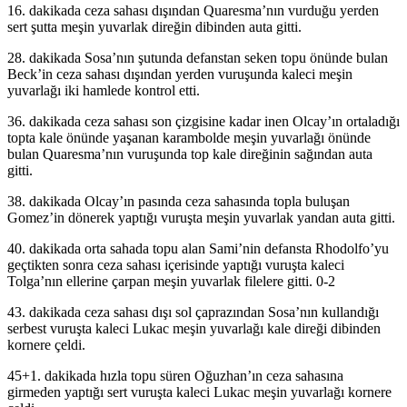
16. dakikada ceza sahası dışından Quaresma’nın vurduğu yerden
sert şutta meşin yuvarlak direğin dibinden auta gitti.
28. dakikada Sosa’nın şutunda defanstan seken topu önünde bulan
Beck’in ceza sahası dışından yerden vuruşunda kaleci meşin
yuvarlağı iki hamlede kontrol etti.
36. dakikada ceza sahası son çizgisine kadar inen Olcay’ın ortaladığı
topta kale önünde yaşanan karambolde meşin yuvarlağı önünde
bulan Quaresma’nın vuruşunda top kale direğinin sağından auta
gitti.
38. dakikada Olcay’ın pasında ceza sahasında topla buluşan
Gomez’in dönerek yaptığı vuruşta meşin yuvarlak yandan auta gitti.
40. dakikada orta sahada topu alan Sami’nin defansta Rhodolfo’yu
geçtikten sonra ceza sahası içerisinde yaptığı vuruşta kaleci
Tolga’nın ellerine çarpan meşin yuvarlak filelere gitti. 0-2
43. dakikada ceza sahası dışı sol çaprazından Sosa’nın kullandığı
serbest vuruşta kaleci Lukac meşin yuvarlağı kale direği dibinden
kornere çeldi.
45+1. dakikada hızla topu süren Oğuzhan’ın ceza sahasına
girmeden yaptığı sert vuruşta kaleci Lukac meşin yuvarlağı kornere