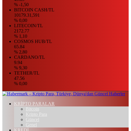
% -1,50
BITCOIN CASH/TL
10179.31,591
% 0,00
LITECOIN/TL
2172.77
% 1,10
COSMOS HUB/TL
65.84
% 2,80
CARDANO/TL
9.94
% 9,30
TETHER/TL
47.56
% 0,00
KRİPTO PARALAR
Bitcoin
Kripto Para
Güncel
Genel
KREDİ