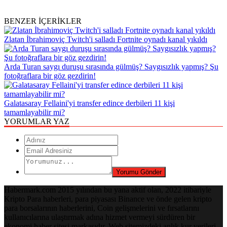
BENZER İÇERİKLER
Zlatan İbrahimoviç Twitch'i salladı Fortnite oynadı kanal yıkıldı
Arda Turan saygı duruşu sırasında gülmüş? Saygısızlık yapmış? Şu
fotoğraflara bir göz gezdirin!
Galatasaray Fellaini'yi transfer edince derbileri 11 kişi
tamamlayabilir mi?
YORUMLAR YAZ
Habermark.com 2015 yılından bu yana aktif olan, 2022 itibariyle
Kripto Para haberleri, para piyasası Binance ve önde gelen kripto
para borsalarının haberlerini, Coin gelişmelerini ve fırsatlarını
kullanıcılarına ulaştırmak adına hizmet vermeyi sürdüren bir
ekonomi haber sitesi markasıdır. Web sitemizdeki anlık kur verileri