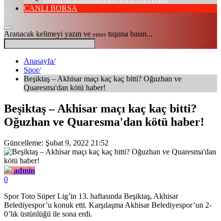
CANLI BORSA
Aranacak kelimeyi yazın ve
tuşuna basın...
enter
Anasayfa
/
Spor
/
Beşiktaş – Akhisar maçı kaç kaç bitti? Oğuzhan ve
Quaresma'dan kötü haber!
Beşiktaş – Akhisar maçı kaç kaç bitti?
Oğuzhan ve Quaresma'dan kötü haber!
Güncelleme: Şubat 9, 2022 21:52
admin
0
Spor Toto Süper Lig’in 13. haftasında Beşiktaş, Akhisar
Belediyespor’u konuk etti. Karşılaşma Akhisar Belediyespor’un 2-
0’lık üstünlüğü ile sona erdi.