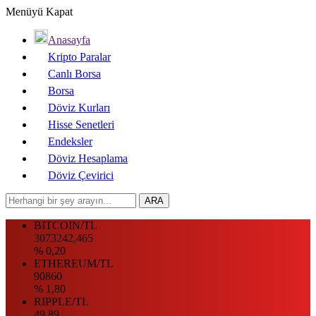
Menüyü Kapat
Anasayfa
Kripto Paralar
Canlı Borsa
Borsa
Döviz Kurları
Hisse Senetleri
Endeksler
Döviz Hesaplama
Döviz Çevirici
BITCOIN/TL
3073242,465
% 0,20
ETHEREUM/TL
90860
% 1,80
RIPPLE/TL
49.89