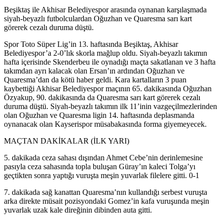
Beşiktaş ile Akhisar Belediyespor arasında oynanan karşılaşmada
siyah-beyazlı futbolculardan Oğuzhan ve Quaresma sarı kart
görerek cezalı duruma düştü.
Spor Toto Süper Lig’in 13. haftasında Beşiktaş, Akhisar
Belediyespor’a 2-0’lık skorla mağlup oldu. Siyah-beyazlı takımın
hafta içerisinde Skenderbeu ile oynadığı maçta sakatlanan ve 3 hafta
takımdan ayrı kalacak olan Ersan’ın ardından Oğuzhan ve
Quaresma’dan da kötü haber geldi. Kara kartalların 3 puan
kaybettiği Akhisar Belediyespor maçının 65. dakikasında Oğuzhan
Özyakup, 90. dakikasında da Quaresma sarı kart görerek cezalı
duruma düştü. Siyah-beyazlı takımın ilk 11’inin vazgeçilmezlerinden
olan Oğuzhan ve Quaresma ligin 14. haftasında deplasmanda
oynanacak olan Kayserispor müsabakasında forma giyemeyecek.
MAÇTAN DAKİKALAR (İLK YARI)
5. dakikada ceza sahası dışından Ahmet Cebe’nin derinlemesine
pasıyla ceza sahasında topla buluşan Güray’ın kaleci Tolga’yı
geçtikten sonra yaptığı vuruşta meşin yuvarlak filelere gitti. 0-1
7. dakikada sağ kanattan Quaresma’nın kullandığı serbest vuruşta
arka direkte müsait pozisyondaki Gomez’in kafa vuruşunda meşin
yuvarlak uzak kale direğinin dibinden auta gitti.