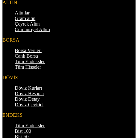
ALTIN
Altınlar
Gram altın
Çeyrek Altın
Cumhuriyet Altını
BORSA
Borsa Verileri
Canlı Borsa
Tüm Endeksler
Tüm Hisseler
DÖVİZ
Döviz Kurları
Döviz Hesapla
Döviz Detay
Döviz Çevirici
ENDEKS
Tüm Endeksler
Bist 100
Bist 50