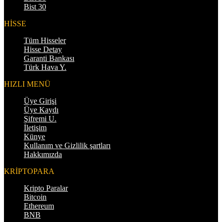
Bist 30
HİSSE
Tüm Hisseler
Hisse Detay
Garanti Bankası
Türk Hava Y.
HIZLI MENÜ
Üye Girişi
Üye Kaydı
Şifremi U.
İletişim
Künye
Kullanım ve Gizlilik şartları
Hakkımızda
KRİPTOPARA
Kripto Paralar
Bitcoin
Ethereum
BNB