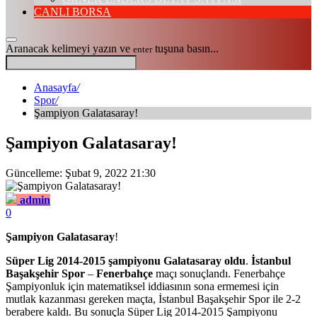
CANLI BORSA
Aranacak kelimeyi yazın ve
tuşuna basın...
enter
Anasayfa
/
Spor
/
Şampiyon Galatasaray!
Şampiyon Galatasaray!
Güncelleme: Şubat 9, 2022 21:30
admin
0
Şampiyon Galatasaray
!
Süper Lig 2014-2015 şampiyonu Galatasaray oldu
.
İstanbul
Başakşehir Spor
–
Fenerbahçe
maçı sonuçlandı. Fenerbahçe
Şampiyonluk için matematiksel iddiasının sona ermemesi için
mutlak kazanması gereken maçta, İstanbul Başakşehir Spor ile 2-2
berabere kaldı. Bu sonuçla Süper Lig 2014-2015 Şampiyonu