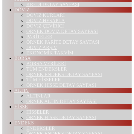
KREDİ DETAY SAYFASI
DÖVİZ
DÖVİZ KURLARI
DÖVİZ HESAPLA
DÖVİZ ÇEVİRİCİ
ÖRNEK DÖVİZ DETAY SAYFASI
PARİTELER
ÖRNEK PARİTE DETAY SAYFASI
DÖVİZ ARŞİV
EKONOMİK TAKVİM
BORSA
BORSA VERİLERİ
TÜM ENDEKSLER
ÖRNEK ENDEKS DETAY SAYFASI
TÜM HİSSELER
ÖRNEK HİSSE DETAY SAYFASI
ALTIN
ALTINLAR
ÖRNEK ALTIN DETAY SAYFASI
HİSSE
HİSSELER
ÖRNEK HİSSE DETAY SAYFASI
ENDEKS
ENDEKSLER
ÖRNEK ENDEKS DETAY SAYFASI