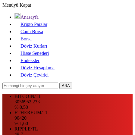
Menüyü Kapat
Anasayfa
Kripto Paralar
Canlı Borsa
Borsa
Döviz Kurları
Hisse Senetleri
Endeksler
Döviz Hesaplama
Döviz Çevirici
BITCOIN/TL
3056952,233
% 0,50
ETHEREUM/TL
90420
% 1,60
RIPPLE/TL
49.7