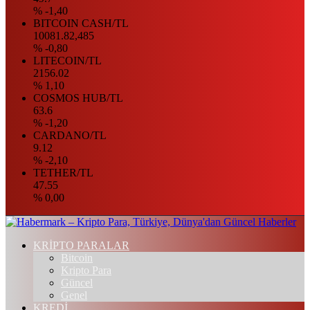
% -1,40
BITCOIN CASH/TL
10081.82,485
% -0,80
LITECOIN/TL
2156.02
% 1,10
COSMOS HUB/TL
63.6
% -1,20
CARDANO/TL
9.12
% -2,10
TETHER/TL
47.55
% 0,00
KRİPTO PARALAR
Bitcoin
Kripto Para
Güncel
Genel
KREDİ