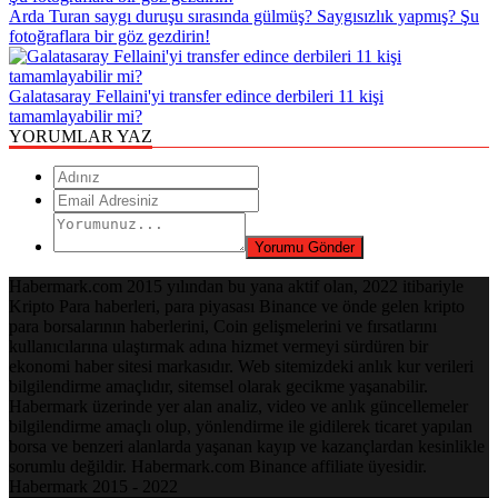
Arda Turan saygı duruşu sırasında gülmüş? Saygısızlık yapmış? Şu
fotoğraflara bir göz gezdirin!
Galatasaray Fellaini'yi transfer edince derbileri 11 kişi
tamamlayabilir mi?
YORUMLAR YAZ
Habermark.com 2015 yılından bu yana aktif olan, 2022 itibariyle
Kripto Para haberleri, para piyasası Binance ve önde gelen kripto
para borsalarının haberlerini, Coin gelişmelerini ve fırsatlarını
kullanıcılarına ulaştırmak adına hizmet vermeyi sürdüren bir
ekonomi haber sitesi markasıdır. Web sitemizdeki anlık kur verileri
bilgilendirme amaçlıdır, sitemsel olarak gecikme yaşanabilir.
Habermark üzerinde yer alan analiz, video ve anlık güncellemeler
bilgilendirme amaçlı olup, yönlendirme ile gidilerek ticaret yapılan
borsa ve benzeri alanlarda yaşanan kayıp ve kazançlardan kesinlikle
sorumlu değildir. Habermark.com Binance affiliate üyesidir.
Habermark 2015 - 2022