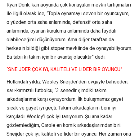
Ryan Donk, kamuoyunda çok konuşulan mevkii tartışmaları
ile ilgili olarak ise, “Topla oynamayı seven bir oyuncuyum,
o yüzden orta saha anlamında, defansif orta saha
anlamında, oyunun kurulumu anlamında daha faydalı
olabileceğimi düşünüyorum. Ama diğer taraftan da
herkesin bildiği gibi stoper mevkiinde de oynayabiliyorum.
Bu tabii ki takım için bir avantaj olacaktır” dedi.
“SNEİJDER ÇOK İYİ, KALİTELİ VE LİDER BİR OYUNCU”
Hollandalı yıldız Wesley Sneijder’den övgüyle bahseden,
sarı-kırmızılı futbolcu, “3 senedir şimdiki takım
arkadaşlarıma karşı oynuyordum. İlk buluşmamız gayet
sıcak ve gayet iyi geçti. Takım arkadaşlarım beni iyi
karşıladı. Wesley’i çok iyi tanıyorum. Şu ana kadar
gözlemlediğim, Carole en komik arkadaşlarımdan biri.
Sneijder çok iyi, kaliteli ve lider bir oyuncu. Her zaman ona