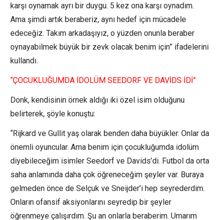
karşı oynamak ayrı bir duygu. 5 kez ona karşı oynadım.
Ama şimdi artık beraberiz, aynı hedef için mücadele
edeceğiz. Takım arkadaşıyız, o yüzden onunla beraber
oynayabilmek büyük bir zevk olacak benim için” ifadelerini
kullandı.
“ÇOCUKLUĞUMDA İDOLÜM SEEDORF VE DAVİDS İDİ”
Donk, kendisinin örnek aldığı iki özel isim olduğunu
belirterek, şöyle konuştu:
“Rijkard ve Gullit yaş olarak benden daha büyükler. Onlar da
önemli oyuncular. Ama benim için çocukluğumda idolüm
diyebileceğim isimler Seedorf ve Davids’di. Futbol da orta
saha anlamında daha çok öğreneceğim şeyler var. Buraya
gelmeden önce de Selçuk ve Sneijder’i hep seyrederdim.
Onların ofansif aksiyonlarını seyredip bir şeyler
öğrenmeye çalışırdım. Şu an onlarla beraberim. Umarım