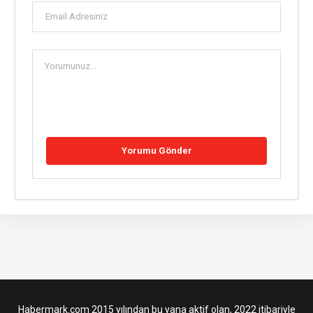
Habermark.com 2015 yılından bu yana aktif olan, 2022 itibariyle