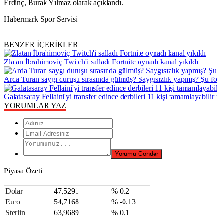
Erdinç, Burak Yılmaz olarak açıklandı.
Habermark Spor Servisi
BENZER İÇERİKLER
Zlatan İbrahimoviç Twitch'i salladı Fortnite oynadı kanal yıkıldı
Arda Turan saygı duruşu sırasında gülmüş? Saygısızlık yapmış? Şu fot
Galatasaray Fellaini'yi transfer edince derbileri 11 kişi tamamlayabilir
YORUMLAR YAZ
Piyasa Özeti
Dolar
47,5291
% 0.2
Euro
54,7168
% -0.13
Sterlin
63,9689
% 0.1