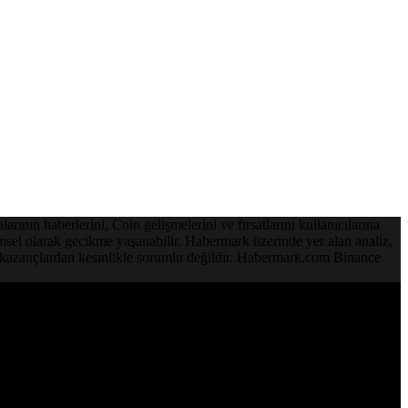
ının haberlerini, Coin gelişmelerini ve fırsatlarını kullanıcılarına
emsel olarak gecikme yaşanabilir. Habermark üzerinde yer alan analiz,
ve kazançlardan kesinlikle sorumlu değildir. Habermark.com Binance