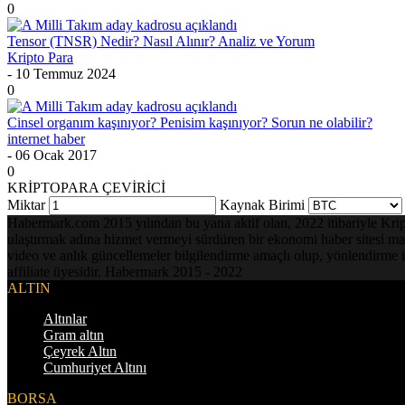
0
Tensor (TNSR) Nedir? Nasıl Alınır? Analiz ve Yorum
Kripto Para
- 10 Temmuz 2024
0
Cinsel organım kaşınıyor? Penisim kaşınıyor? Sorun ne olabilir?
internet haber
- 06 Ocak 2017
0
KRİPTOPARA ÇEVİRİCİ
Miktar
Kaynak Birimi
Habermark.com 2015 yılından bu yana aktif olan, 2022 itibariyle Kripto 
ulaştırmak adına hizmet vermeyi sürdüren bir ekonomi haber sitesi mark
video ve anlık güncellemeler bilgilendirme amaçlı olup, yönlendirme i
affiliate üyesidir. Habermark 2015 - 2022
ALTIN
Altınlar
Gram altın
Çeyrek Altın
Cumhuriyet Altını
BORSA