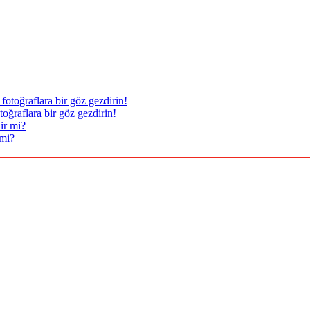
oğraflara bir göz gezdirin!
 mi?