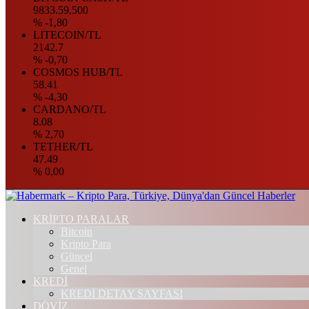
9833.59,500
% -1,80
LITECOIN/TL
2142.7
% -0,70
COSMOS HUB/TL
58.41
% -4,30
CARDANO/TL
8.08
% 2,70
TETHER/TL
47.49
% 0,00
KRİPTO PARALAR
Bitcoin
Kripto Para
Güncel
Genel
KREDİ
KREDİ DETAY SAYFASI
DÖVİZ