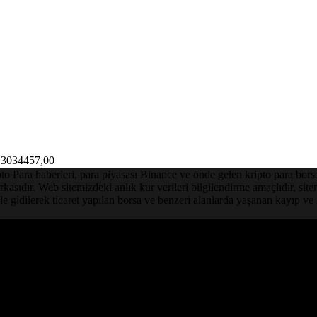
3034457,00
Para haberleri, para piyasası Binance ve önde gelen kripto para borsalar
asıdır. Web sitemizdeki anlık kur verileri bilgilendirme amaçlıdır, sit
le gidilerek ticaret yapılan borsa ve benzeri alanlarda yaşanan kayıp 