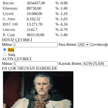
Bitcoin
3034457,00
% -0.90
Ethereum
89730,00
% -1.60
Çeyrek
10.008,00
% -1,19
G. Altın
6.192,52
% -1,03
BIST 100
13.271,78
% -0,16
Litecoin
2142.7
% -0.70
B. Cash
9833.59,00
% -1.80
DÖVİZ ÇEVİRİCİ
Miktar
Para Birimi
Çevrileceği
Alış
Satış
ALTIN ÇEVİRİCİ
Miktar
Kaynak Birimi
EN ÇOK OKUNAN HABERLER