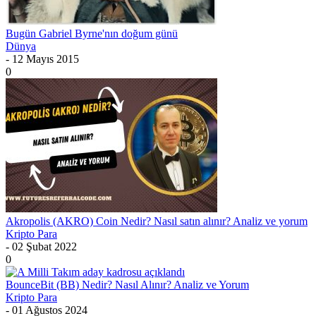
Bugün Gabriel Byrne'nın doğum günü
Dünya
- 12 Mayıs 2015
0
Akropolis (AKRO) Coin Nedir? Nasıl satın alınır? Analiz ve yorum
Kripto Para
- 02 Şubat 2022
0
BounceBit (BB) Nedir? Nasıl Alınır? Analiz ve Yorum
Kripto Para
- 01 Ağustos 2024