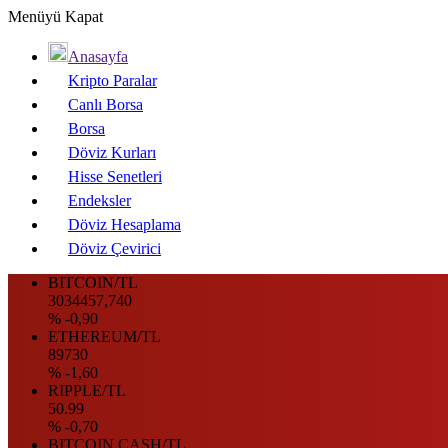
Menüyü Kapat
Anasayfa
Kripto Paralar
Canlı Borsa
Borsa
Döviz Kurları
Hisse Senetleri
Endeksler
Döviz Hesaplama
Döviz Çevirici
BITCOIN/TL
3034457,740
% -0,90
ETHEREUM/TL
89730
% -1,60
RIPPLE/TL
50.99
% -0,70
BITCOIN CASH/TL