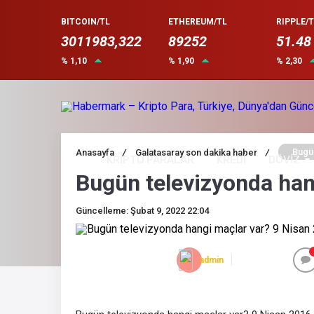
BITCOIN/TL
ETHEREUM/TL
RIPPLE/T
3011983,322
89252
51.48
% 1,10
% 1,90
% 2,30
Bugün
Anasayfa
/
Galatasaray son dakika haber
/
KRİPTO PARALAR
KREDİ
DÖVİZ
Bugün televizyonda han
Güncelleme: Şubat 9, 2022 22:04
admin