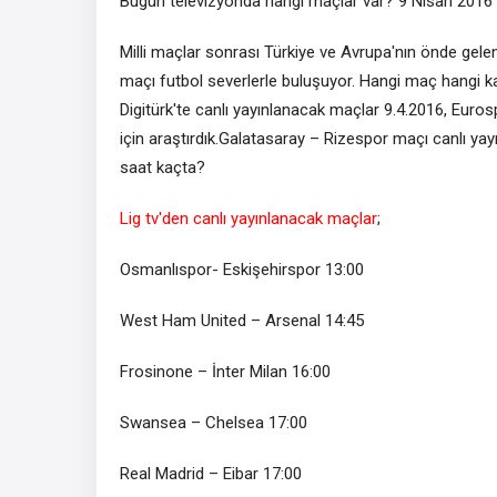
Bugün televizyonda hangi maçlar var? 9 Nisan 2016
Milli maçlar sonrası Türkiye ve Avrupa'nın önde gelen 
maçı futbol severlerle buluşuyor. Hangi maç hangi ka
Digitürk'te canlı yayınlanacak maçlar 9.4.2016, Euros
için araştırdık.Galatasaray – Rizespor maçı canlı y
saat kaçta?
Lig tv'den canlı yayınlanacak maçlar
;
Osmanlıspor- Eskişehirspor 13:00
West Ham United – Arsenal 14:45
Frosinone – İnter Milan 16:00
Swansea – Chelsea 17:00
Real Madrid – Eibar 17:00