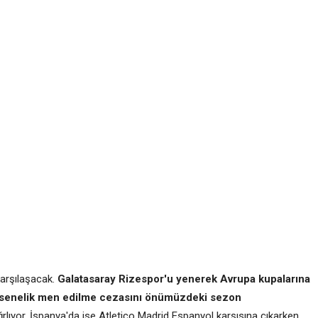
karşılaşacak.
Galatasaray Rizespor'u yenerek Avrupa kupalarına
 senelik men edilme cezasını önümüzdeki sezon
ğrlıyor. İspanya'da ise Atletico Madrid Espanyol karşısına çıkarken,