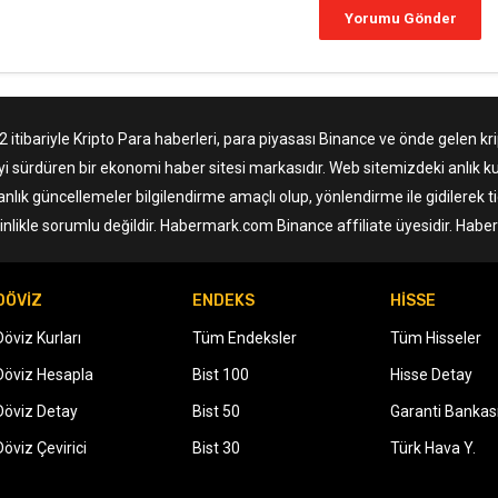
tibariyle Kripto Para haberleri, para piyasası Binance ve önde gelen krip
yi sürdüren bir ekonomi haber sitesi markasıdır. Web sitemizdeki anlık ku
anlık güncellemeler bilgilendirme amaçlı olup, yönlendirme ile gidilerek 
nlikle sorumlu değildir. Habermark.com Binance affiliate üyesidir. Hab
DÖVİZ
ENDEKS
HİSSE
Döviz Kurları
Tüm Endeksler
Tüm Hisseler
Döviz Hesapla
Bist 100
Hisse Detay
Döviz Detay
Bist 50
Garanti Bankas
Döviz Çevirici
Bist 30
Türk Hava Y.