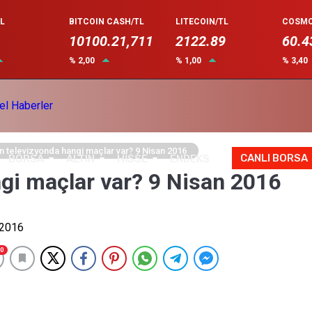
L
BITCOIN CASH/TL
LITECOIN/TL
COSMO
10100.21,711
2122.89
60.4
% 2,00
% 1,00
% 3,40
 televizyonda hangi maçlar var? 9 Nisan 2016
CANLI BORSA
BORSA
ALTIN
HİSSE
ENDEKS
gi maçlar var? 9 Nisan 2016
0