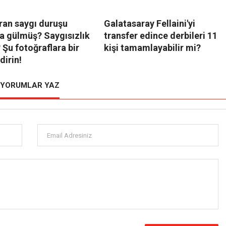
ran saygı duruşu
Galatasaray Fellaini'yi
da gülmüş? Saygısızlık
transfer edince derbileri 11
Şu fotoğraflara bir
kişi tamamlayabilir mi?
dirin!
YORUMLAR YAZ