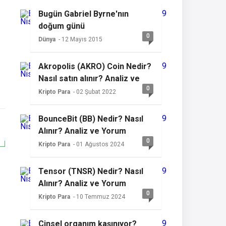
Bugün Gabriel Byrne'nın
doğum günü
0
Dünya
- 12 Mayıs 2015
Akropolis (AKRO) Coin Nedir?
Nasıl satın alınır? Analiz ve
0
yorum
Kripto Para
- 02 Şubat 2022
BounceBit (BB) Nedir? Nasıl
Alınır? Analiz ve Yorum
0
Kripto Para
- 01 Ağustos 2024
Tensor (TNSR) Nedir? Nasıl
Alınır? Analiz ve Yorum
0
Kripto Para
- 10 Temmuz 2024
Cinsel organım kaşınıyor?