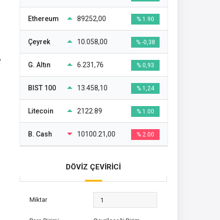
Ethereum
89252,00
% 1.90
Çeyrek
10.058,00
% -0,38
?
G. Altın
6.231,76
% 0,93
BIST 100
13.458,10
% 1,24
Litecoin
2122.89
% 1.00
B. Cash
10100.21,00
% 2.00
DÖVİZ ÇEVİRİCİ
Miktar