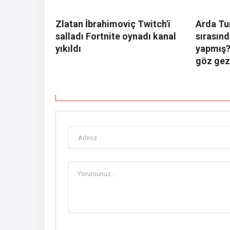
Zlatan İbrahimoviç Twitch'i
Arda Tu
salladı Fortnite oynadı kanal
sırasın
yıkıldı
yapmış? 
göz gez