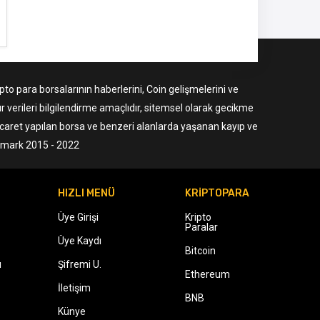
to para borsalarının haberlerini, Coin gelişmelerini ve
r verileri bilgilendirme amaçlıdır, sitemsel olarak gecikme
ticaret yapılan borsa ve benzeri alanlarda yaşanan kayıp ve
ermark 2015 - 2022
HIZLI MENÜ
KRİPTOPARA
Üye Girişi
Kripto
Paralar
Üye Kaydı
Bitcoin
ı
Şifremi U.
Ethereum
İletişim
BNB
Künye