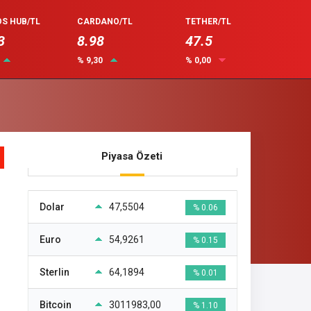
S HUB/TL
CARDANO/TL
TETHER/TL
3
8.98
47.5
% 9,30
% 0,00
Piyasa Özeti
Dolar
47,5504
% 0.06
Euro
54,9261
% 0.15
Sterlin
64,1894
% 0.01
Bitcoin
3011983,00
% 1.10