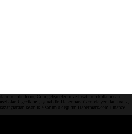
ının haberlerini, Coin gelişmelerini ve fırsatlarını kullanıcılarına
emsel olarak gecikme yaşanabilir. Habermark üzerinde yer alan analiz,
ve kazançlardan kesinlikle sorumlu değildir. Habermark.com Binance