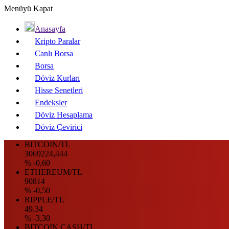
Menüyü Kapat
Anasayfa
Kripto Paralar
Canlı Borsa
Borsa
Döviz Kurları
Hisse Senetleri
Endeksler
Döviz Hesaplama
Döviz Çevirici
BITCOIN/TL
3069224,444
% -0,60
ETHEREUM/TL
90814
% -0,50
RIPPLE/TL
49.34
% -3,30
BITCOIN CASH/TL