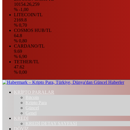
10154.26,259
% -1,00
LITECOIN/TL
2169.8
% 0,70
COSMOS HUB/TL
64.8
% 0,80
CARDANO/TL
9.69
% 6,90
TETHER/TL
47.62
% 0,00
KRİPTO PARALAR
Bitcoin
Kripto Para
Güncel
Genel
KREDİ
KREDİ DETAY SAYFASI
DÖVİZ