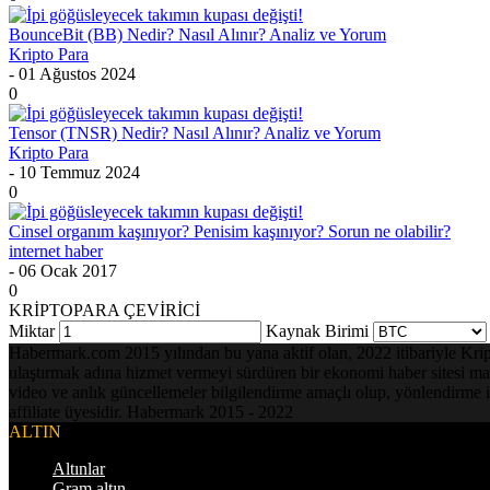
BounceBit (BB) Nedir? Nasıl Alınır? Analiz ve Yorum
Kripto Para
- 01 Ağustos 2024
0
Tensor (TNSR) Nedir? Nasıl Alınır? Analiz ve Yorum
Kripto Para
- 10 Temmuz 2024
0
Cinsel organım kaşınıyor? Penisim kaşınıyor? Sorun ne olabilir?
internet haber
- 06 Ocak 2017
0
KRİPTOPARA ÇEVİRİCİ
Miktar
Kaynak Birimi
Habermark.com 2015 yılından bu yana aktif olan, 2022 itibariyle Kripto 
ulaştırmak adına hizmet vermeyi sürdüren bir ekonomi haber sitesi mark
video ve anlık güncellemeler bilgilendirme amaçlı olup, yönlendirme i
affiliate üyesidir. Habermark 2015 - 2022
ALTIN
Altınlar
Gram altın