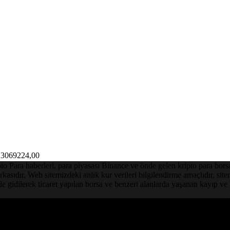
3069224,00
Para haberleri, para piyasası Binance ve önde gelen kripto para borsalar
asıdır. Web sitemizdeki anlık kur verileri bilgilendirme amaçlıdır, sit
le gidilerek ticaret yapılan borsa ve benzeri alanlarda yaşanan kayıp 