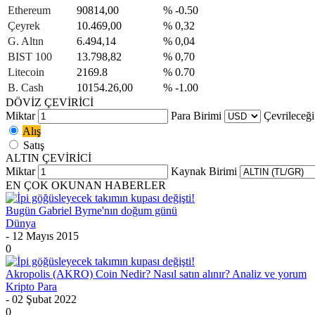
Ethereum
90814,00
% -0.50
Çeyrek
10.469,00
% 0,32
G. Altın
6.494,14
% 0,04
BIST 100
13.798,82
% 0,70
Litecoin
2169.8
% 0.70
B. Cash
10154.26,00
% -1.00
DÖVİZ ÇEVİRİCİ
Miktar
Para Birimi
Çevrileceği
Alış
Satış
ALTIN ÇEVİRİCİ
Miktar
Kaynak Birimi
EN ÇOK OKUNAN HABERLER
Bugün Gabriel Byrne'nın doğum günü
Dünya
- 12 Mayıs 2015
0
Akropolis (AKRO) Coin Nedir? Nasıl satın alınır? Analiz ve yorum
Kripto Para
- 02 Şubat 2022
0