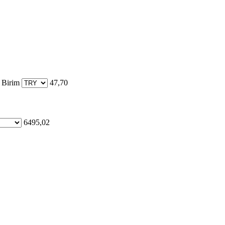
 Birim
47,70
6495,02