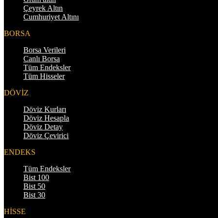
Çeyrek Altın
Cumhuriyet Altını
BORSA
Borsa Verileri
Canlı Borsa
Tüm Endeksler
Tüm Hisseler
DÖVİZ
Döviz Kurları
Döviz Hesapla
Döviz Detay
Döviz Çevirici
ENDEKS
Tüm Endeksler
Bist 100
Bist 50
Bist 30
HİSSE