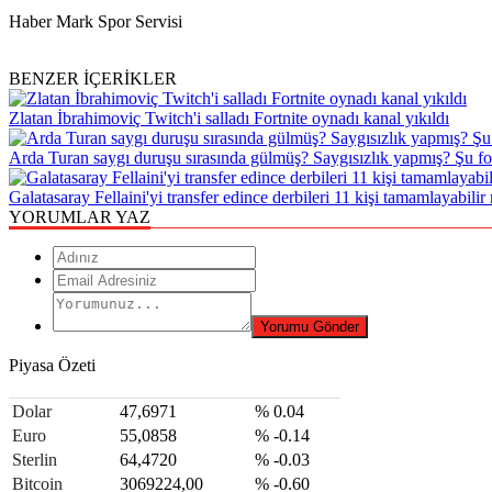
Haber Mark Spor Servisi
BENZER İÇERİKLER
Zlatan İbrahimoviç Twitch'i salladı Fortnite oynadı kanal yıkıldı
Arda Turan saygı duruşu sırasında gülmüş? Saygısızlık yapmış? Şu fot
Galatasaray Fellaini'yi transfer edince derbileri 11 kişi tamamlayabilir
YORUMLAR YAZ
Piyasa Özeti
Dolar
47,6971
% 0.04
Euro
55,0858
% -0.14
Sterlin
64,4720
% -0.03
Bitcoin
3069224,00
% -0.60