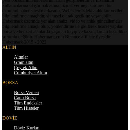
para borsalarının haberlerini, Coin gelişmelerini ve fırsatlarını
kullanıcılarına ulaştırmak adına hizmet vermeyi sürdüren bir
ekonomi haber sitesi markasıdır. Web sitemizdeki anlık kur verileri
bilgilendirme amaçlıdır, sitemsel olarak gecikme yaşanabilir.
Habermark üzerinde yer alan analiz, video ve anlık güncellemeler
bilgilendirme amaçlı olup, yönlendirme ile gidilerek ticaret yapılan
borsa ve benzeri alanlarda yaşanan kayıp ve kazançlardan kesinlikle
sorumlu değildir. Habermark.com Binance affiliate üyesidir.
Habermark 2015 - 2022
ALTIN
Altınlar
Gram altın
Çeyrek Altın
Cumhuriyet Altını
BORSA
Borsa Verileri
Canlı Borsa
Tüm Endeksler
Tüm Hisseler
DÖVİZ
Döviz Kurları