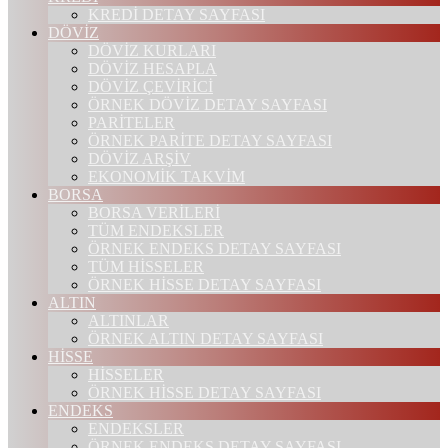
KREDİ DETAY SAYFASI
DÖVİZ
DÖVİZ KURLARI
DÖVİZ HESAPLA
DÖVİZ ÇEVİRİCİ
ÖRNEK DÖVİZ DETAY SAYFASI
PARİTELER
ÖRNEK PARİTE DETAY SAYFASI
DÖVİZ ARŞİV
EKONOMİK TAKVİM
BORSA
BORSA VERİLERİ
TÜM ENDEKSLER
ÖRNEK ENDEKS DETAY SAYFASI
TÜM HİSSELER
ÖRNEK HİSSE DETAY SAYFASI
ALTIN
ALTINLAR
ÖRNEK ALTIN DETAY SAYFASI
HİSSE
HİSSELER
ÖRNEK HİSSE DETAY SAYFASI
ENDEKS
ENDEKSLER
ÖRNEK ENDEKS DETAY SAYFASI