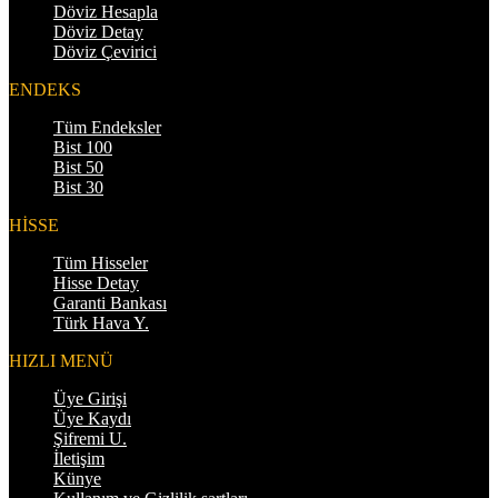
Döviz Hesapla
Döviz Detay
Döviz Çevirici
ENDEKS
Tüm Endeksler
Bist 100
Bist 50
Bist 30
HİSSE
Tüm Hisseler
Hisse Detay
Garanti Bankası
Türk Hava Y.
HIZLI MENÜ
Üye Girişi
Üye Kaydı
Şifremi U.
İletişim
Künye