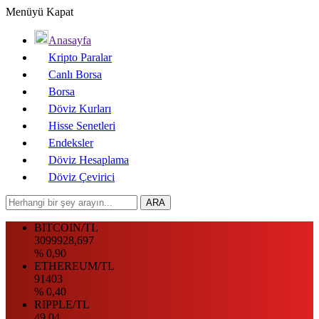
Menüyü Kapat
Anasayfa
Kripto Paralar
Canlı Borsa
Borsa
Döviz Kurları
Hisse Senetleri
Endeksler
Döviz Hesaplama
Döviz Çevirici
BITCOIN/TL
3099928,697
% 0,90
ETHEREUM/TL
91403
% 0,40
RIPPLE/TL
49.04