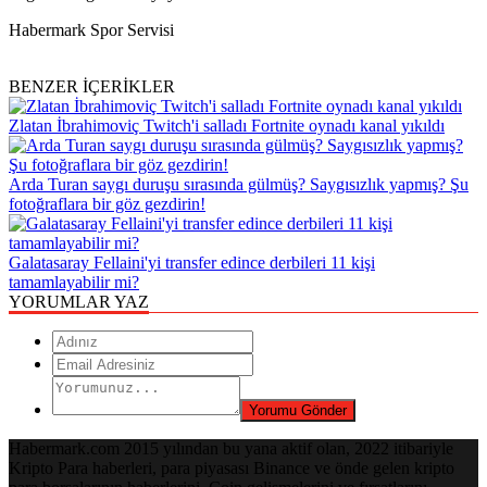
Habermark Spor Servisi
BENZER İÇERİKLER
Zlatan İbrahimoviç Twitch'i salladı Fortnite oynadı kanal yıkıldı
Arda Turan saygı duruşu sırasında gülmüş? Saygısızlık yapmış? Şu
fotoğraflara bir göz gezdirin!
Galatasaray Fellaini'yi transfer edince derbileri 11 kişi
tamamlayabilir mi?
YORUMLAR YAZ
Habermark.com 2015 yılından bu yana aktif olan, 2022 itibariyle
Kripto Para haberleri, para piyasası Binance ve önde gelen kripto