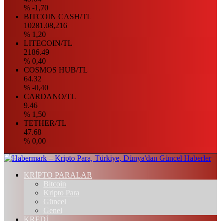
% -1,70
BITCOIN CASH/TL
10281.08,216
% 1,20
LITECOIN/TL
2186.49
% 0,40
COSMOS HUB/TL
64.32
% -0,40
CARDANO/TL
9.46
% 1,50
TETHER/TL
47.68
% 0,00
KRİPTO PARALAR
Bitcoin
Kripto Para
Güncel
Genel
KREDİ