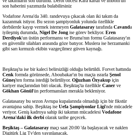
ve takımların son durumu. Derbi öncesi Kara kartal ve imbom'un
son haberini yazımızda bulabilirsiniz
Vodafone Arena'da 340. randevuya çıkacak olan iki takım da
kazanmak istiyor. Bu sezon şampiyonluk yolunda özellikle
derbilerde kayıp vermek istemeyen
Galatasaray
tarafında
Cavand
a
iyileşmiş durumda,
Nigel De Jong
ise görev bekliyor.
Eren
Derdiyok
'un üstün performansı ve Bruma'nın formu Galatasaray'ın
en güvenilir silahları arasında göze batıyor. Muslera ise herzamanki
gibi sarı kırmızılı ekibin vazgeçilmez güven kaynağı.
Beşiktaş'ta ise bir kaleci belirsizliği olduğu belirtildi. Forvet hattında
Cenk
formda görünsede, Aboubakar'ın bu maçta ısrarla
Şenol
Güneş
'ten forma istediği belirtiliyor.
Oğuzhan Özyakup
için
kariyer maçlarından biri olacak. Beşiktaş'ta özellikle
Caner
ve
Gökhan Gönül
'ün performansları merakla bekleniyor.
Galatasaray bu sezon Avrupa kupalarında olmadığı için bir fikstür
avantajına sahip. Beşiktaş ise
Uefa Şampiyonlar Ligi
'nde mücadele
veriyor. Geniş kadroya sahip iki takımın mücadelesi
Vodafone
Arena'daki ilk derbi
olarak tarihe geçecek.
Beşiktaş – Galatasaray
maçı saat 20:00 'da başlayacak ve naklen
Digitürk Lig Tv'den yayınlanacak.