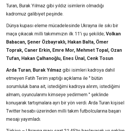
Turan, Burak Yılmaz gibi yıldız isimlerin olmadığı
kadromuz galibiyet peşinde.
Dünya kupası eleme mücadelesinde Ukrayna ile sıkı bir
maça çıkacak milli takımımızın ilk 11'i şu şekilde;
Volkan
Babacan, Şener Özbayraklı, Hakan Balta, Ömer
Toprak, Caner Erkin, Emre Mor, Mehmet Topal, Ozan
Tufan, Hakan Çalhanoğlu, Enes Ünal, Cenk Tosun
Arda Turan
,
Burak Yılmaz
gibi isimleri kadroya dahil
etmeyen Fatih Terim yaptığı açıklama ile '' bütün
sorumluluk bana ait, istediğimi kadroya alırım, istediğimi
almam, oyuncularımı kimseye yedirmem '' şeklinde
konuşarak tartışmalara ayrı bir yön verdi. Arda Turan kişisel
Twitter hesabı üzerinden milli takım futbolcularına başarı
mesajı yayımladı.
Türkiye – Ukrayna maçı saat 21:45'te başlayacak ve naklen