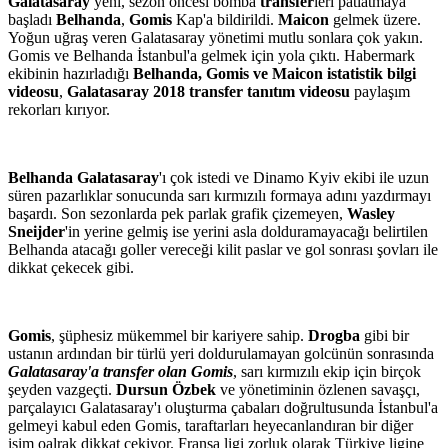
Galatasaray
yeni, sezon öncesi bomba
transfer
leri patlatmaya
başladı
Belhanda
,
Gomis
Kap'a bildirildi.
Maicon
gelmek üzere.
Yoğun uğraş veren Galatasaray yönetimi mutlu sonlara çok yakın.
Gomis ve Belhanda İstanbul'a gelmek için yola çıktı. Habermark
ekibinin hazırladığı
Belhanda, Gomis ve Maicon istatistik bilgi
videosu
,
Galatasaray 2018 transfer tanıtım videosu
paylaşım
rekorları kırıyor.
Belhanda Galatasaray
'ı çok istedi ve Dinamo Kyiv ekibi ile uzun
süren pazarlıklar sonucunda sarı kırmızılı formaya adını yazdırmayı
başardı. Son sezonlarda pek parlak grafik çizemeyen,
Wasley
Sneijder
'in yerine gelmiş ise yerini asla dolduramayacağı belirtilen
Belhanda atacağı goller vereceği kilit paslar ve gol sonrası şovları ile
dikkat çekecek gibi.
Gomis
, şüphesiz mükemmel bir kariyere sahip.
Drogba
gibi bir
ustanın ardından bir türlü yeri doldurulamayan golcünün sonrasında
Galatasaray'a transfer olan Gomis
, sarı kırmızılı ekip için birçok
şeyden vazgeçti.
Dursun Özbek
ve yönetiminin özlenen savaşçı,
parçalayıcı Galatasaray'ı oluşturma çabaları doğrultusunda İstanbul'a
gelmeyi kabul eden Gomis, taraftarları heyecanlandıran bir diğer
isim oalrak dikkat çekiyor. Fransa ligi zorluk olarak Türkiye ligine