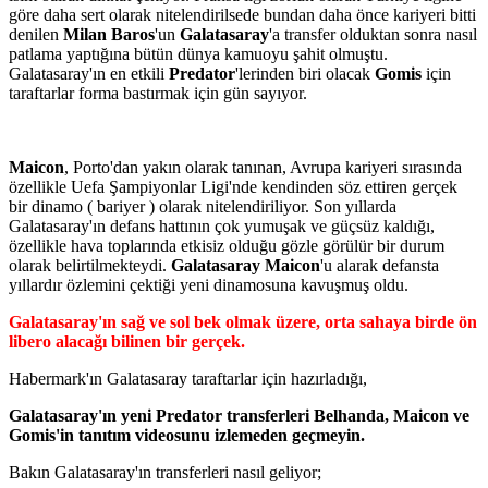
göre daha sert olarak nitelendirilsede bundan daha önce kariyeri bitti
denilen
Milan Baros
'un
Galatasaray
'a transfer olduktan sonra nasıl
patlama yaptığına bütün dünya kamuoyu şahit olmuştu.
Galatasaray'ın en etkili
Predator
'lerinden biri olacak
Gomis
için
taraftarlar forma bastırmak için gün sayıyor.
Maicon
, Porto'dan yakın olarak tanınan, Avrupa kariyeri sırasında
özellikle Uefa Şampiyonlar Ligi'nde kendinden söz ettiren gerçek
bir dinamo ( bariyer ) olarak nitelendiriliyor. Son yıllarda
Galatasaray'ın defans hattının çok yumuşak ve güçsüz kaldığı,
özellikle hava toplarında etkisiz olduğu gözle görülür bir durum
olarak belirtilmekteydi.
Galatasaray Maicon
'u alarak defansta
yıllardır özlemini çektiği yeni dinamosuna kavuşmuş oldu.
Galatasaray'ın sağ ve sol bek olmak üzere, orta sahaya birde ön
libero alacağı bilinen bir gerçek.
Habermark'ın Galatasaray taraftarlar için hazırladığı,
Galatasaray'ın yeni Predator transferleri Belhanda, Maicon ve
Gomis'in tanıtım videosunu izlemeden geçmeyin.
Bakın Galatasaray'ın transferleri nasıl geliyor;