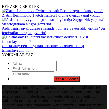
BENZER İÇERİKLER
Zlatan İbrahimoviç Twitch'i salladı Fortnite oynadı kanal yıkıldı
Arda Turan saygı duruşu sırasında gülmüş? Saygısızlık yapmış? Şu
fotoğraflara bir göz gezdirin!
Galatasaray Fellaini'yi transfer edince derbileri 11 kişi
tamamlayabilir mi?
YORUMLAR YAZ
Habermark.com 2015 yılından bu yana aktif olan, 2022 itibariyle
Kripto Para haberleri, para piyasası Binance ve önde gelen kripto
para borsalarının haberlerini, Coin gelişmelerini ve fırsatlarını
kullanıcılarına ulaştırmak adına hizmet vermeyi sürdüren bir
ekonomi haber sitesi markasıdır. Web sitemizdeki anlık kur verileri