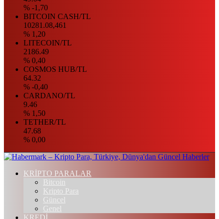
% -1,70
BITCOIN CASH/TL
10281.08,461
% 1,20
LITECOIN/TL
2186.49
% 0,40
COSMOS HUB/TL
64.32
% -0,40
CARDANO/TL
9.46
% 1,50
TETHER/TL
47.68
% 0,00
KRİPTO PARALAR
Bitcoin
Kripto Para
Güncel
Genel
KREDİ