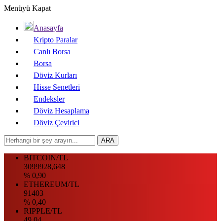
Menüyü Kapat
Anasayfa
Kripto Paralar
Canlı Borsa
Borsa
Döviz Kurları
Hisse Senetleri
Endeksler
Döviz Hesaplama
Döviz Çevirici
BITCOIN/TL
3099928,648
% 0,90
ETHEREUM/TL
91403
% 0,40
RIPPLE/TL
49.04