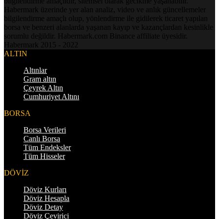
bilgilendirme amaçlıdır, sitemsel olarak gecikme yaşanabilir.
Habermark üzerinde yer alan analiz, video ve anlık güncellemeler
bilgilendirme amaçlı olup, yönlendirme ile gidilerek ticaret yapılan
borsa ve benzeri alanlarda yaşanan kayıp ve kazançlardan kesinlikle
sorumlu değildir. Habermark.com Binance affiliate üyesidir.
Habermark 2015 - 2022
ALTIN
Altınlar
Gram altın
Çeyrek Altın
Cumhuriyet Altını
BORSA
Borsa Verileri
Canlı Borsa
Tüm Endeksler
Tüm Hisseler
DÖVİZ
Döviz Kurları
Döviz Hesapla
Döviz Detay
Döviz Çevirici