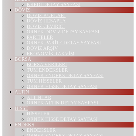
KREDİ DETAY SAYFASI
DÖVİZ
DÖVİZ KURLARI
DÖVİZ HESAPLA
DÖVİZ ÇEVİRİCİ
ÖRNEK DÖVİZ DETAY SAYFASI
PARİTELER
ÖRNEK PARİTE DETAY SAYFASI
DÖVİZ ARŞİV
EKONOMİK TAKVİM
BORSA
BORSA VERİLERİ
TÜM ENDEKSLER
ÖRNEK ENDEKS DETAY SAYFASI
TÜM HİSSELER
ÖRNEK HİSSE DETAY SAYFASI
ALTIN
ALTINLAR
ÖRNEK ALTIN DETAY SAYFASI
HİSSE
HİSSELER
ÖRNEK HİSSE DETAY SAYFASI
ENDEKS
ENDEKSLER
ÖRNEK ENDEKS DETAY SAYFASI