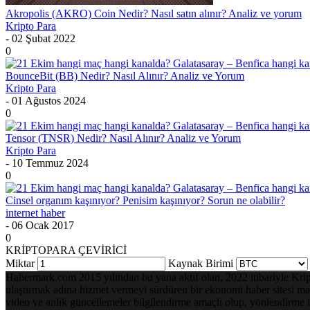
Akropolis (AKRO) Coin Nedir? Nasıl satın alınır? Analiz ve yorum
Kripto Para
- 02 Şubat 2022
0
BounceBit (BB) Nedir? Nasıl Alınır? Analiz ve Yorum
Kripto Para
- 01 Ağustos 2024
0
Tensor (TNSR) Nedir? Nasıl Alınır? Analiz ve Yorum
Kripto Para
- 10 Temmuz 2024
0
Cinsel organım kaşınıyor? Penisim kaşınıyor? Sorun ne olabilir?
internet haber
- 06 Ocak 2017
0
KRİPTOPARA ÇEVİRİCİ
Miktar
Kaynak Birimi
Habermark.com 2015 yılından bu yana aktif olan, 2022 itibariyle Kripto 
ulaştırmak adına hizmet vermeyi sürdüren bir ekonomi haber sitesi mark
video ve anlık güncellemeler bilgilendirme amaçlı olup, yönlendirme i