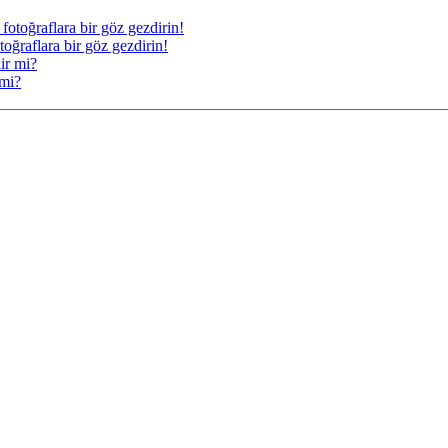
oğraflara bir göz gezdirin!
 mi?