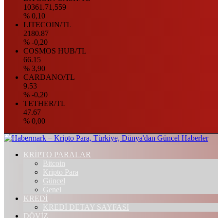
10361.71,559
% 0,10
LITECOIN/TL
2180.87
% -0,20
COSMOS HUB/TL
66.15
% 3,90
CARDANO/TL
9.53
% -0,20
TETHER/TL
47.67
% 0,00
KRİPTO PARALAR
Bitcoin
Kripto Para
Güncel
Genel
KREDİ
KREDİ DETAY SAYFASI
DÖVİZ