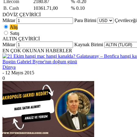
Litecoin
2180.87
% -0.20
B. Cash
10361.71,00
% 0.10
DÖVİZ ÇEVİRİCİ
Miktar
Para Birimi
Çevrileceği
Alış
Satış
ALTIN ÇEVİRİCİ
Miktar
Kaynak Birimi
EN ÇOK OKUNAN HABERLER
Bugün Gabriel Byrne'nın doğum günü
Dünya
- 12 Mayıs 2015
0