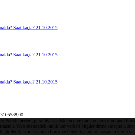
3105588,00
Para haberleri, para piyasası Binance ve önde gelen kripto para borsalar
asıdır. Web sitemizdeki anlık kur verileri bilgilendirme amaçlıdır, sit
le gidilerek ticaret yapılan borsa ve benzeri alanlarda yaşanan kayıp 