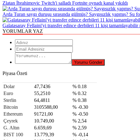
Zlatan İbrahimoviç Twitch'i salladı Fortnite oynadı kanal yıkıldı
Arda Turan saygı duruşu sırasında gülmüş? Saygısızlık yapmış? Şu fot
Galatasaray Fellaini'yi transfer edince derbileri 11 kişi tamamlayabilir
YORUMLAR YAZ
Piyasa Özeti
Dolar
47,7436
% 0.18
Euro
55,2510
% 0.32
Sterlin
64,4811
% 0.38
Bitcoin
3105588,00
% -0.30
Ethereum
91721,00
% -0.50
Çeyrek
10.749,00
% 2,54
G. Altın
6.659,69
% 2,59
BIST 100
13.779,39
% -0,14