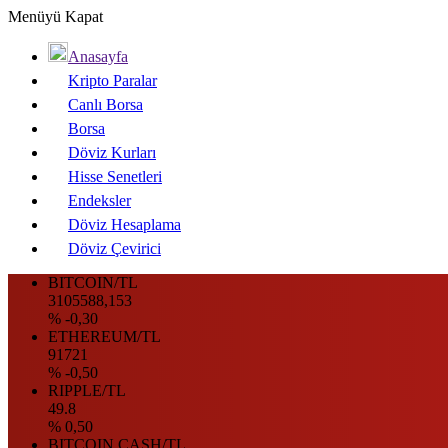
Menüyü Kapat
Anasayfa
Kripto Paralar
Canlı Borsa
Borsa
Döviz Kurları
Hisse Senetleri
Endeksler
Döviz Hesaplama
Döviz Çevirici
BITCOIN/TL
3105588,153
% -0,30
ETHEREUM/TL
91721
% -0,50
RIPPLE/TL
49.8
% 0,50
BITCOIN CASH/TL