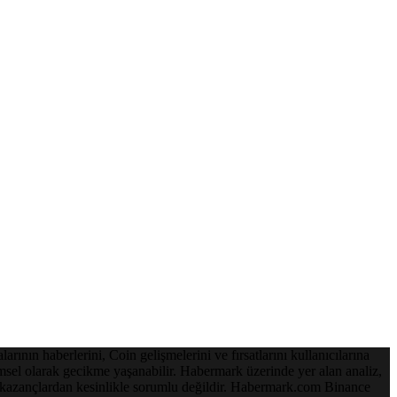
ının haberlerini, Coin gelişmelerini ve fırsatlarını kullanıcılarına
emsel olarak gecikme yaşanabilir. Habermark üzerinde yer alan analiz,
ve kazançlardan kesinlikle sorumlu değildir. Habermark.com Binance