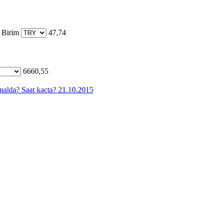
 Birim
47,74
6660,55